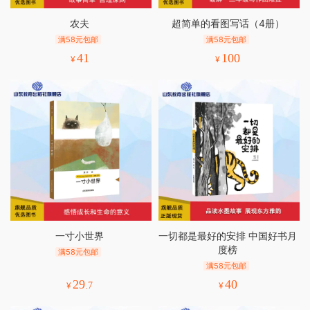
农夫
超简单的看图写话（4册）
满58元包邮
满58元包邮
41
100
¥
¥
一寸小世界
一切都是最好的安排 中国好书月
度榜
满58元包邮
满58元包邮
29
40
¥
.7
¥