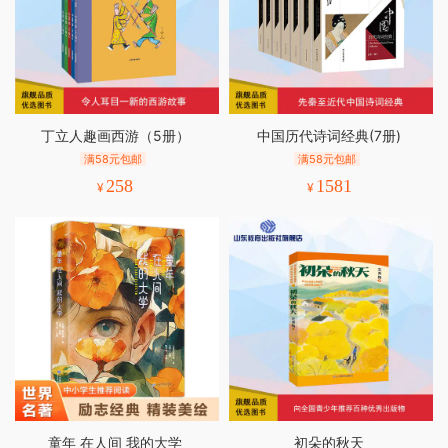
丁立人趣画西游（5册）
中国历代诗词经典(7册)
满58元包邮
满58元包邮
258
1581
¥
¥
童年 在人间 我的大学
初朵的秋天