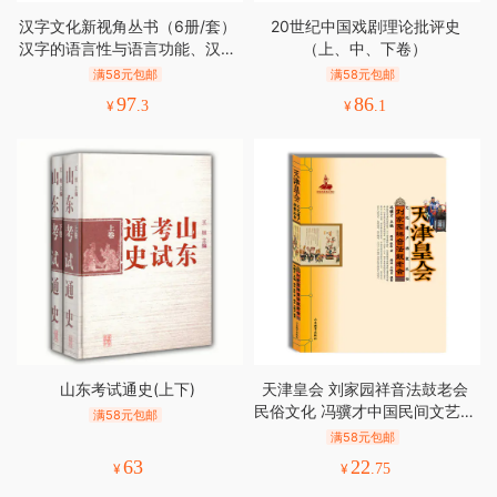
汉字文化新视角丛书（6册/套）
20世纪中国戏剧理论批评史
汉字的语言性与语言功能、汉字
（上、中、下卷）
主导的文化符号谱系、汉语语言
满58元包邮
满58元包邮
学等
97
86
¥
.3
¥
.1
山东考试通史(上下)
天津皇会 刘家园祥音法鼓老会
民俗文化 冯骥才中国民间文艺最
满58元包邮
高奖 山花奖
满58元包邮
63
22
¥
¥
.75