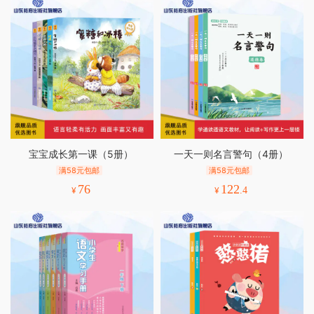
宝宝成长第一课（5册）
一天一则名言警句（4册）
满58元包邮
满58元包邮
76
122
¥
¥
.4