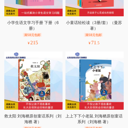
小学生语文学习手册 下册（6
小童话轻松读（3册/套）（曼苏
册）
著）
满58元包邮
满58元包邮
215
71
¥
¥
.5
救太阳 刘海栖原创童话系列（刘
上上下下小老鼠 刘海栖原创童话
海栖 著）
系列（刘海栖 著）