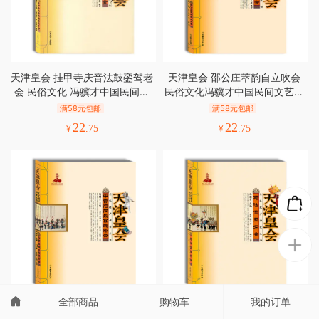
天津皇会 挂甲寺庆音法鼓銮驾老
天津皇会 邵公庄萃韵自立吹会
会 民俗文化 冯骥才中国民间文
民俗文化冯骥才中国民间文艺最
艺最高奖 山花奖
高奖 山花奖
满58元包邮
满58元包邮
22
22
¥
.75
¥
.75
全部商品
购物车
我的订单
天津皇会 中营后同乐高跷老会民
天津皇会 葛沽宝辇老会 民俗文