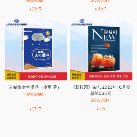
满58元包邮
满58元包邮
25
25
¥
.5
¥
.5
云姑娘太空漫游（少军 著）
《新校园》杂志 2023年10月期
总第565期
满58元包邮
满58元包邮
29
15
¥
.7
¥