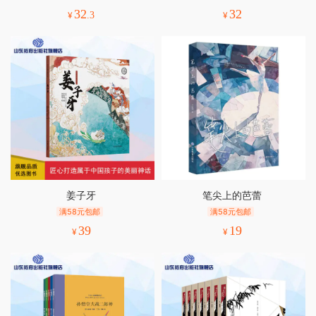
32
32
¥
.3
¥
姜子牙
笔尖上的芭蕾
满58元包邮
满58元包邮
39
19
¥
¥