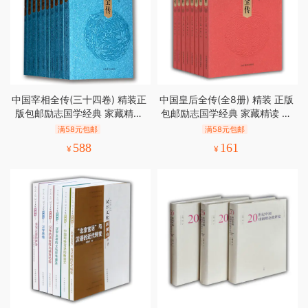
中国宰相全传(三十四卷) 精装正
中国皇后全传(全8册) 精装 正版
版包邮励志国学经典 家藏精读
包邮励志国学经典 家藏精读 人
人物传记
物传记
满58元包邮
满58元包邮
588
161
¥
¥