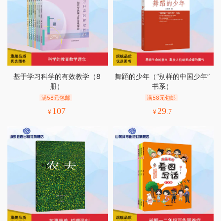
基于学习科学的有效教学（8
舞蹈的少年（“别样的中国少年”
册）
书系）
满58元包邮
满58元包邮
107
29
¥
¥
.7