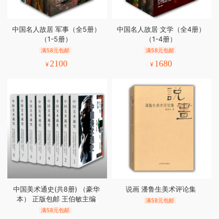
中国名人故居 军事（全5册）
中国名人故居 文学（全4册）
（1-5册）
（1-4册）
满58元包邮
满58元包邮
2100
1680
¥
¥
中国美术通史(共8册) （豪华
说画 潘鲁生美术评论集
本） 正版包邮 王伯敏主编
满58元包邮
满58元包邮