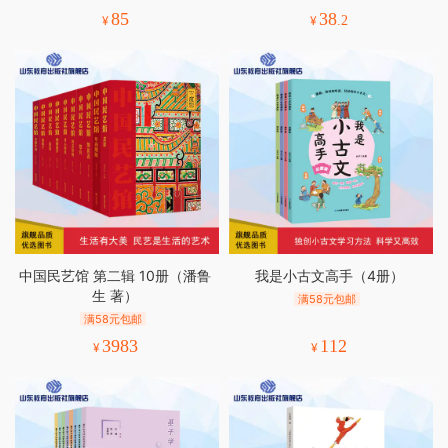
85
38
¥
¥
.2
中国民艺馆 第二辑 10册（潘鲁
我是小古文高手（4册）
生 著）
满58元包邮
满58元包邮
3983
112
¥
¥