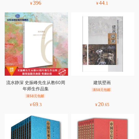
396
44
¥
¥
.1
流水静深 史振峰先生从教60周
建筑壁画
年师生作品集
满58元包邮
满58元包邮
69
20
¥
.3
¥
.65