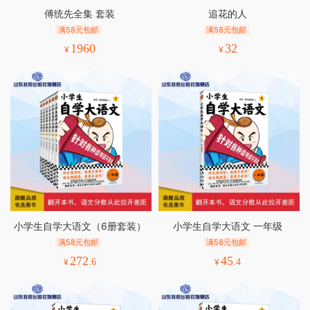
傅统先全集 套装
追花的人
满58元包邮
满58元包邮
1960
32
¥
¥
小学生自学大语文（6册套装）
小学生自学大语文 一年级
满58元包邮
满58元包邮
272
45
¥
.6
¥
.4