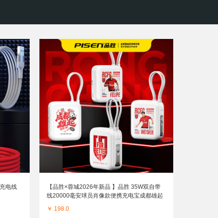
布充电线
【品胜×蓉城2026年新品 】品胜 35W双自带
线20000毫安球员肖像款便携充电宝成都雄起
￥ 198.0