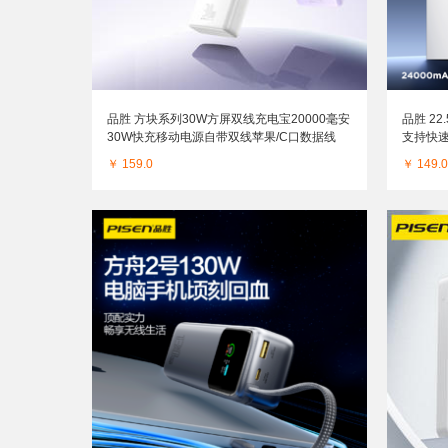
品胜 方块系列30W方屏双线充电宝20000毫安
品胜 2
30W快充移动电源自带双线苹果/C口数据线
支持快速
￥ 159.0
￥ 149.0