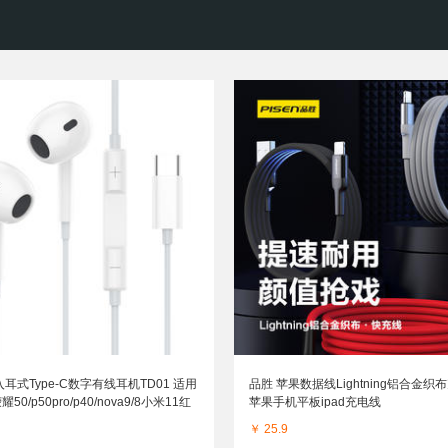
入耳式Type-C数字有线耳机TD01 适用
品胜 苹果数据线Lightning铝合金织
0/p50pro/p40/nova9/8小米11红
苹果手机平板ipad充电线
肯 Type-c接口有线耳机
￥ 25.9