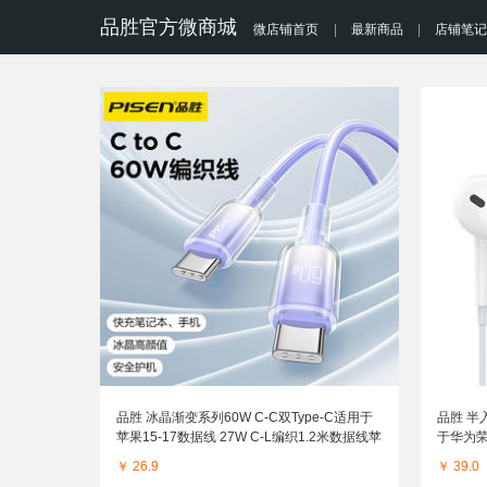
品胜官方微商城
微店铺首页
|
最新商品
|
店铺笔记
品胜 冰晶渐变系列60W C-C双Type-C适用于
品胜 半
苹果15-17数据线 27W C-L编织1.2米数据线苹
于华为荣耀5
果8-14
米K40维
￥ 26.9
￥ 39.0