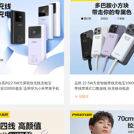
块系列22.5W方屏双快充线充电宝
品胜 22.5W方形智能带线充电宝1000
0毫安/20000毫安 适用华为小米苹果手机
带线苹果/C口数据线 快充移动电源
快充移动电源
￥ 109.0