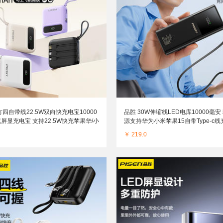
方四自带线22.5W双向快充电宝10000
品胜 30W伸缩线LED电库10000毫安
屏显充电宝 支持22.5W快充苹果华/小
源支持华为小米苹果15自带Type-c
通用
￥ 219.0