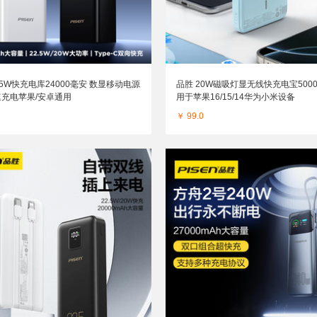
2.5W快充电库24000毫安 数显移动电源
品胜 20W磁吸灯显无线快充电宝500
充电苹果/安卓通用
用于苹果16/15/14华为小米设备
￥ 99.0