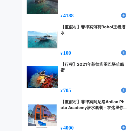
发
4188
¥
【度假村】菲律宾薄荷Bohol王者潜
水
100
¥
【行程】2021年菲律宾图巴塔哈船
宿
705
¥
【度假村】菲律宾阿尼洛Anilao Ph
oto Academy潜水套餐 - 在这里你
的水摄技巧一定能精进！
4000
¥