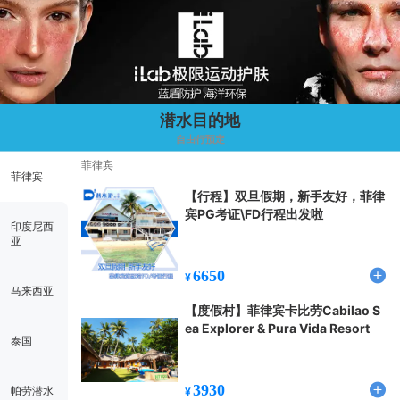
潜水目的地
自由行预定
菲律宾
菲律宾
【行程】双旦假期，新手友好，菲律
宾PG考证\FD行程出发啦
印度尼西
亚
6650
¥
马来西亚
【度假村】菲律宾卡比劳Cabilao S
ea Explorer & Pura Vida Resort
泰国
3930
帕劳潜水
¥