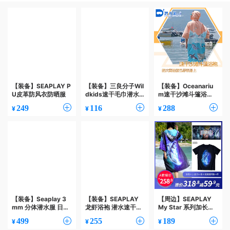
【装备】SEAPLAY P
【装备】三良分子Wil
【装备】Oceanariu
U皮革防风衣防晒服
dkids速干毛巾潜水
m速干沙滩斗篷浴袍
游泳沙滩吸水巾成人
换衣浴袍
249
116
288
¥
¥
¥
度假海边浴巾
【装备】Seaplay 3
【装备】SEAPLAY
【周边】SEAPLAY
mm 分体潜水服 日本
龙虾浴袍 潜水速干浴
My Star 系列加长浴
YAMAMOTO氯丁橡
袍斗篷
袍套装
499
255
189
¥
¥
¥
胶超弹料