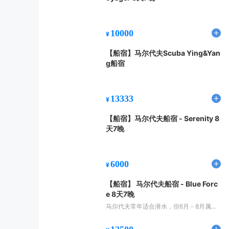
10000
¥
【船宿】马尔代夫Scuba Ying&Yan
g船宿
13333
¥
【船宿】马尔代夫船宿 - Serenity 8
天7晚
6000
¥
【船宿】 马尔代夫船宿 - Blue Forc
e 8天7晚
马尔代夫常年适合潜水，但6月－8月属于
雨季。能见度极佳，约为30米左右。虽然
马代拥有许多顶级豪华酒店，可是最好的