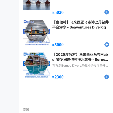
5020
¥
【度假村】马来西亚马布诗巴丹钻井
平台潜水 - Seaventures Dive Rig
5000
¥
【2025度假村】马来西亚马布Mab
ul 婆罗洲度假村潜水套餐 - Borneo
Divers Mabul Resort
马布岛Borneo Divers度假村是去诗巴丹潜
水最好的选择之一，度假讯每天拥有14个
诗巴丹许可证，非常充足。
2300
¥
泰国