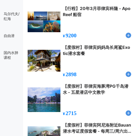
【行程】20年3月菲律宾科隆 - Apo
马尔代夫/
Reef 船宿
红海
9200
自由潜
¥
【度假村】菲律宾妈妈岛长尾鲨Exo
国内水肺
tic潜水套餐
课程
2898
¥
【度假村】菲律宾海豚湾PG千岛潜
水 - 五星潜店中文教学
2715
¥
【度假村】菲律宾阿尼洛附近Bauan
潜水考证度假套餐 - 每周三/周六出