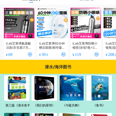
iLab艾莱博氨基酸
iLab艾莱博60分钟
iLab艾莱博防晒小
iLab
洁面(非皂基)7天改
晒后面膜(精华凝
银喷(浓缩1瓶=2瓶)
银瓶(提
善红丝/14天改善红
胶/非膜布)院线级
6-12小时/防水防
2小时/
69
39
119
208
¥
¥
¥
¥
.9
.
斑/敏肌友好
修护/晒红晒黑
汗/不辣眼睛
辣眼睛4
潜水/海洋图书
第三版《潜水鱼书》
《我们的星球》
《与鲨共舞》
《鱼书》