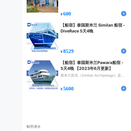
600
¥
【船宿】泰国斯米兰 Similan 船宿 -
DiveRace 5天4晚
8529
¥
【船宿】泰国斯米兰Pawara船宿 -
5天4晚 【2023年6月更新】
斯米兰群岛（Similan Archipelago）是世
界闻名的十大潜水天堂之一，是泰国重点
保护的国家公园，具有丰富的、种类繁多
5600
¥
的海洋生物，以及壮观的珊瑚礁。
帕劳潜水