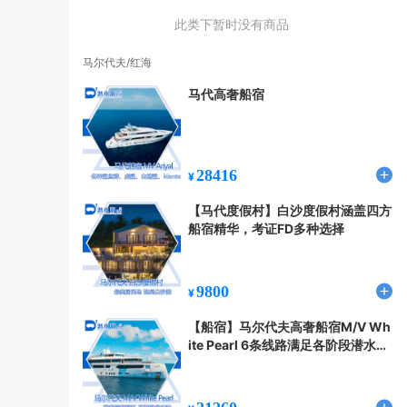
此类下暂时没有商品
马尔代夫/红海
马代高奢船宿
28416
¥
【马代度假村】白沙度假村涵盖四方
船宿精华，考证FD多种选择
9800
¥
【船宿】马尔代夫高奢船宿M/V Wh
ite Pearl 6条线路满足各阶段潜水需
求（2023.10）