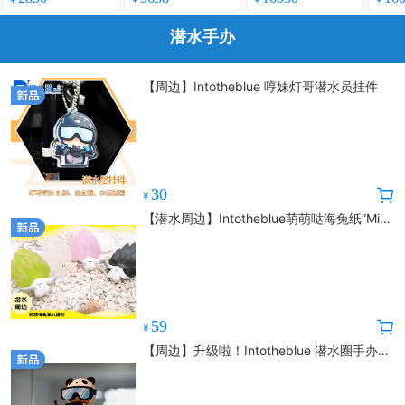
下魅力
天7晚
货~鲸鲨Manta护士
等着
鲨
潜水手办
【周边】Intotheblue 哼妹灯哥潜水员挂件
30
¥
【潜水周边】Intotheblue萌萌哒海兔纸“Mie
咩”系列潮玩冰箱贴挂物件盲盒系列
59
¥
【周边】升级啦！Intotheblue 潜水圈手办专
业户30cm“灯哥”模型