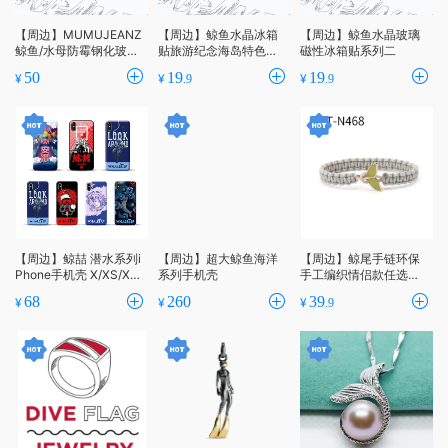
【周边】MUMUJEANZ
【周边】鲸鱼水晶冰箱
【周边】鲸鱼水晶玻璃
鲸鱼/水母防霉钢化玻璃
贴旅游纪念海岛特色系
磁性冰箱贴系列二
菜板厨房家用砧板无菌
列一
50
19
19
¥
¥
¥
.9
.9
切菜辅
【周边】鲸喆 潜水系列i
【周边】超大鲸鱼海洋
【周边】鲸尾手链环保
Phone手机壳 X/XS/XM
系列手机壳
手工编织情侣款任选定
AX
制原创新品
68
260
39
¥
¥
¥
.9