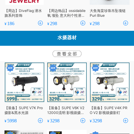
【周边】DiveFlag 潜水
【周边饰品】ossidabile
大鱼海棠珍珠吊坠项链
旗系列首饰
氧 项坠 意大利个性潜水
Puri Blue
饰品
186
298
298
¥
¥
¥
水摄器材
【装备】SUPE V7K Pro
【装备】SUPE V6K V2
【装备】SUPE V4K PR
摄影&黑水光源
12000流明 影视级摄影
O V2 影视级摄影灯
灯
5998
3298
3298
¥
¥
¥