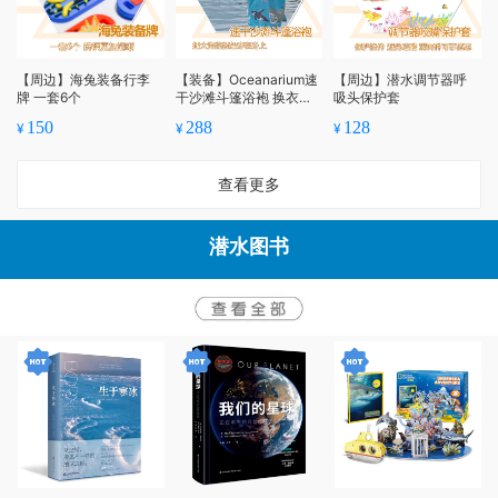
【周边】海兔装备行李
【装备】Oceanarium速
【周边】潜水调节器呼
牌 一套6个
干沙滩斗篷浴袍 换衣浴
吸头保护套
袍
150
288
128
¥
¥
¥
查看更多
潜水图书