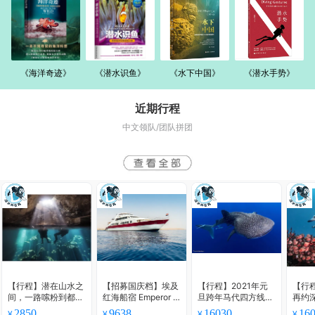
《海洋奇迹》
《潜水识鱼》
《水下中国》
《潜水手势》
近期行程
中文领队/团队拼团
【行程】潜在山水之
【招募国庆档】埃及
【行程】2021年元
【行
间，一路嗦粉到都
红海船宿 Emperor El
旦跨年马代四方线奢
再约
安，感受天坑别样水
ite - 2020年国庆档8
华船宿，邂逅温柔大
好Bu
2850
9638
16030
16
¥
¥
¥
¥