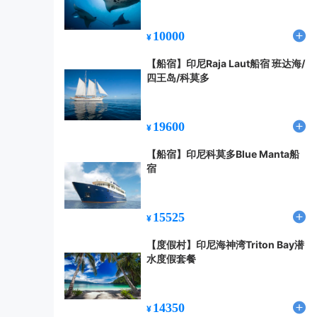
月更新】
10000
¥
【船宿】印尼Raja Laut船宿 班达海/
四王岛/科莫多
19600
¥
【船宿】印尼科莫多Blue Manta船
宿
15525
¥
【度假村】印尼海神湾Triton Bay潜
水度假套餐
14350
¥