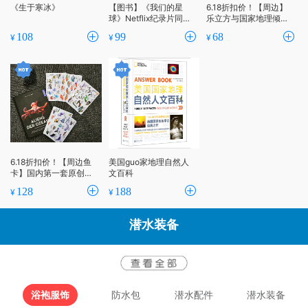
《生于寒冰》
【图书】《我们的星
6.18折扣价！【周边】
球》Netflix纪录片同名
乐立方与国家地理倾情
图书
推出3D立体拼图——海
108
99
68
¥
¥
¥
底探险
6.18折扣价！【周边鱼
美国guo家地理自然人
卡】国内第一套原创手
文百科
绘防水鱼卡 水下携带无
128
188
¥
¥
惧陌生海洋生物 附防水
手写板
潜水装备
浴袍服饰
防水包
潜水配件
潜水装备