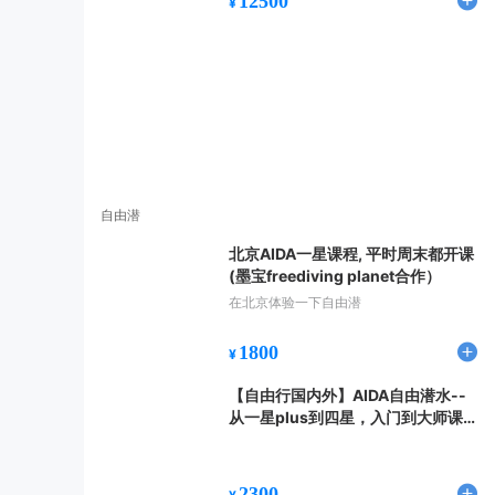
12500
¥
潜水旅游还是选择船宿，机动性强，可以
充分体会每一潜点的特色
自由潜
北京AIDA一星课程, 平时周末都开课
(墨宝freediving planet合作）
在北京体验一下自由潜
1800
¥
【自由行国内外】AIDA自由潜水--
从一星plus到四星，入门到大师课程
都满足你
2300