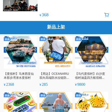
368
¥
新品上架
【度假村】马来西亚仙
【周边】OCEANARIU
【马代度假村】白沙度
本那步湾潜水度假村
双向高端防水拉链防泼
假村涵盖四方船宿精
水背包斜挎包胸前包便
华，考证FD多种选择
2368
285
9800
¥
¥
¥
携