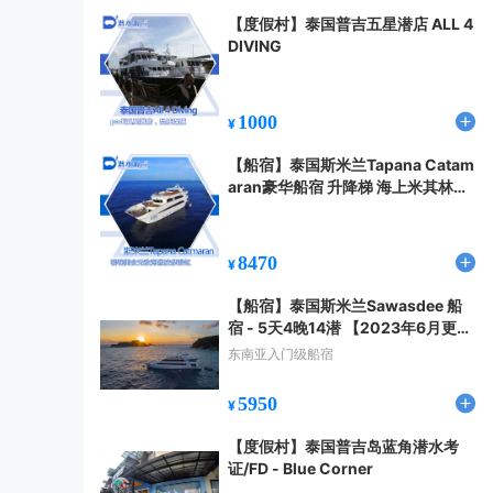
【度假村】泰国普吉五星潜店 ALL 4
DIVING
1000
¥
【船宿】泰国斯米兰Tapana Catam
aran豪华船宿 升降梯 海上米其林
（2023.11更新）
8470
¥
【船宿】泰国斯米兰Sawasdee 船
宿 - 5天4晚14潜 【2023年6月更
新】
东南亚入门级船宿
5950
¥
【度假村】泰国普吉岛蓝角潜水考
证/FD - Blue Corner