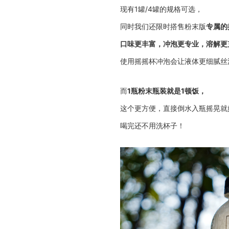
现有1罐/4罐的规格可选，
同时我们还限时搭售粉末版
专属的
口味更丰富，冲泡更专业，溶解更
使用摇摇杯冲泡会让液体更细腻丝
而
1瓶粉末瓶装就是1顿饭，
这个更方便，直接倒水入瓶摇晃就
喝完还不用洗杯子！