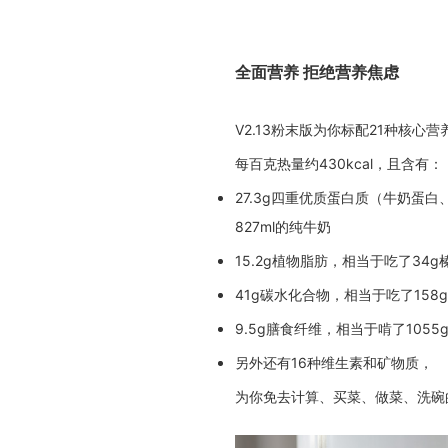
全面营养 拒绝营养焦虑
V2.13粉末版为你标配21种核心营
每百克热量约430kcal，且含有：
27.3g四重优质蛋白质（牛奶蛋
827ml的纯牛奶
15.2g植物脂肪，相当于吃了34g
41g碳水化合物，相当于吃了158
9.5g膳食纤维，相当于啃了1055
另外还有16种维生素和矿物质，
为你免去计算、买菜、做菜、洗碗