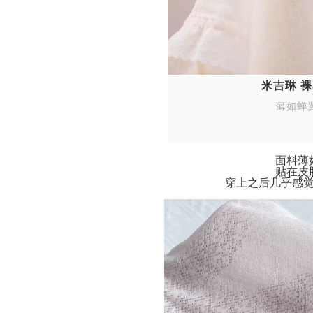
米吉琳 
薄如蝉
面料薄
贴在皮
穿上之后几乎感