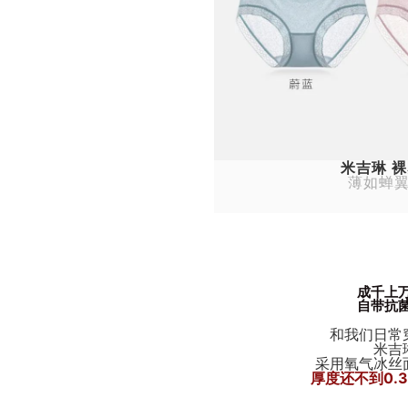
米吉琳 
薄如蝉翼
成千上
自带抗
和我们日常
米吉
采用氧气冰丝
厚度还不到0.