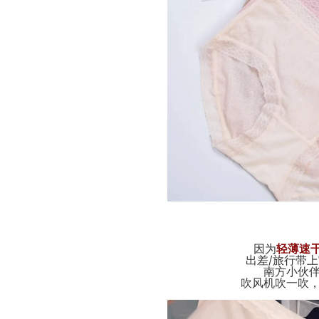
因为
轻薄速
出差/旅行带
南方小伙
吹风机吹一吹