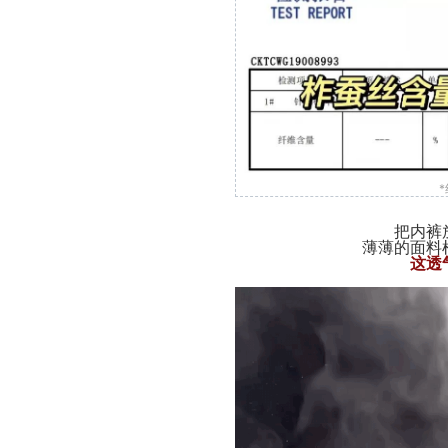
把内裤
薄薄的面料
这透