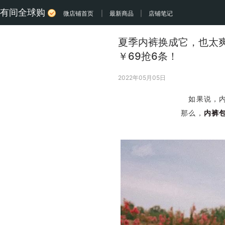
有间全球购
微店铺首页
|
最新商品
|
店铺笔记
夏季内裤换成它，也太
￥69抢6条！
2022年05月05日
如果说，
那么，
内裤