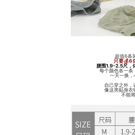
超值6条装
只要💰
6
腰围1.9-2.5尺，
每个颜色各一条
一天一换，
自己穿之外，
像这类贴身衣
不能