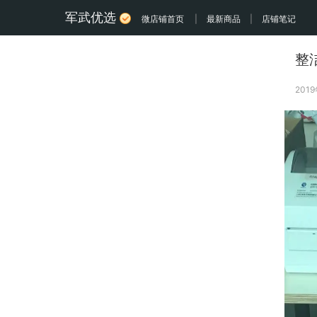
军武优选
微店铺首页
|
最新商品
|
店铺笔记
整
201