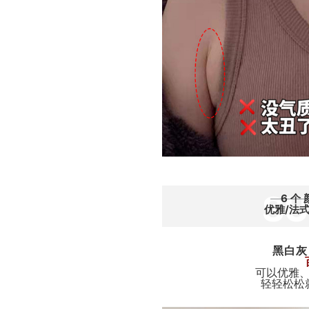
S
6个
优雅/法
黑白灰
可以优雅
轻轻松松