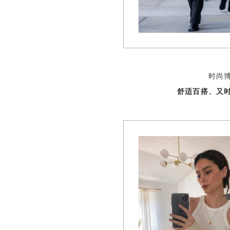
时尚
舒适百搭、又