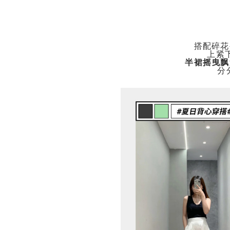
搭配碎花
上紧
半裙摇曳飘
分