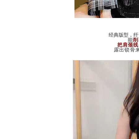
经典版型，
纤
能
削
把肩颈线
露出锁骨