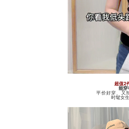
超值2
能穿
平价好穿、又
时髦女