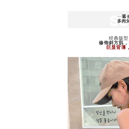
S
遮
多肉
经典版型
修饰斜方肌，
巨显背薄