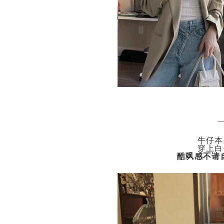
牛仔本
穿上白
酷飒感不请