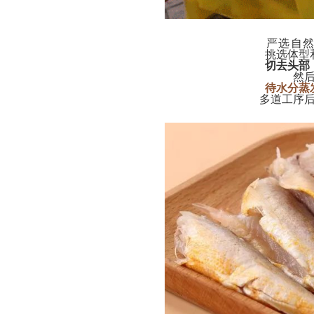
严选自
挑选体型
切去头部
然
待水分蒸
多道工序