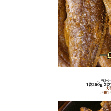
元气巴
1袋250g,2
大
咔嚓