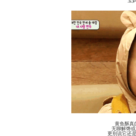
宝
黄鱼酥真
无聊解馋或
更别说它还