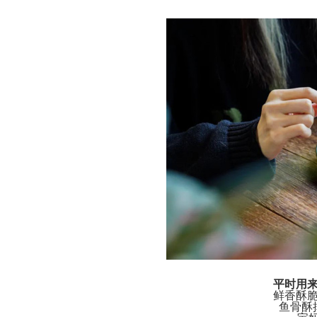
平时用
鲜香酥
鱼骨酥