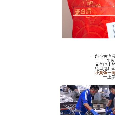
一条小黄鱼
生长
元气巴士
这里是我
小黄鱼一
一上