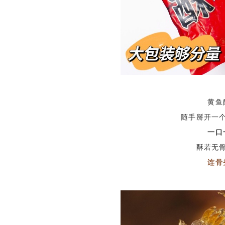
黄鱼
随手掰开一
一口
酥若无
连骨