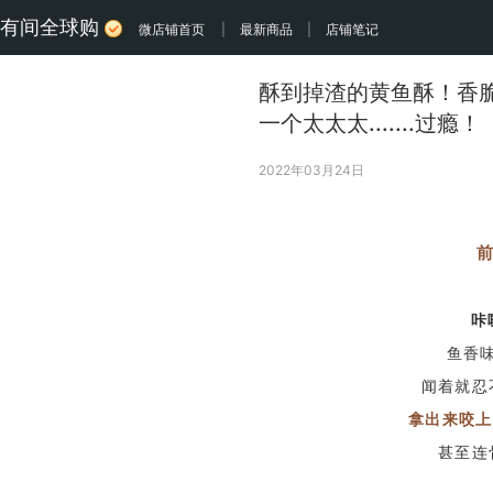
有间全球购
微店铺首页
|
最新商品
|
店铺笔记
酥到掉渣的黄鱼酥！香
一个太太太.......过瘾！
2022年03月24日
咔
鱼香
闻着就忍
拿出来咬上
甚至连