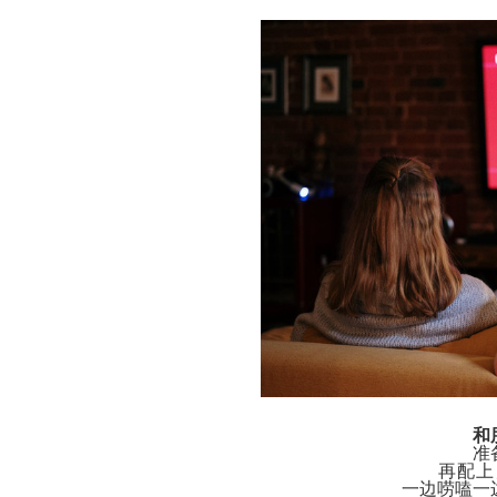
和
准
再配上
一边唠嗑一