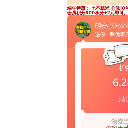
端午特惠： 七不糯米 甬优10号
会员积分900积分+2元即可