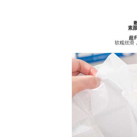
素
超
软糯丝滑