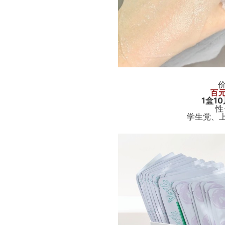
百
1盒1
性
学生党、