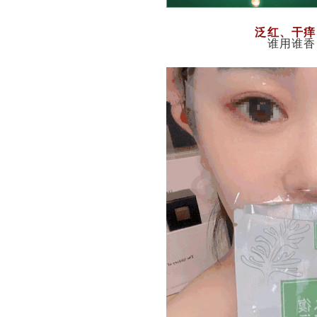
泛红、干痒
谁用谁香