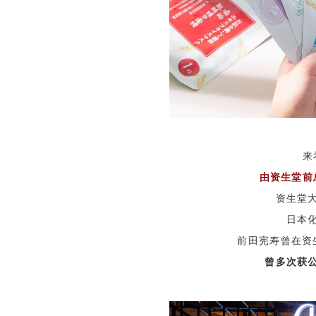
来
由资生堂前
资生堂
日本
前田宪寿
曾在资
曾多次获