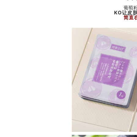
葡萄
KO让皮
简直