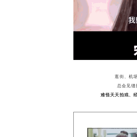
逛街、机
总会见缝
难怪天天拍戏、