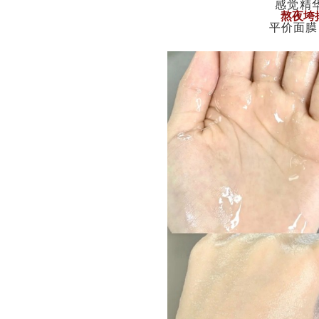
感觉精
熬夜垮
平价面膜