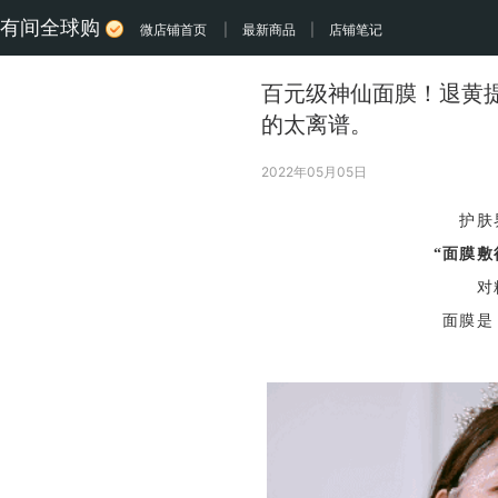
有间全球购
微店铺首页
|
最新商品
|
店铺笔记
百元级神仙面膜！退黄
的太离谱。
2022年05月05日
护肤
“面膜敷
对
面膜是