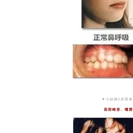
▼小姑娘6岁因
面部畸形、嘴唇