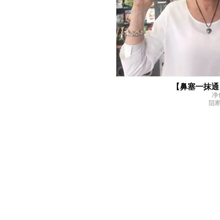
【鼻塞一抹通】
净
阻