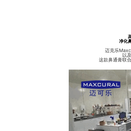
净化
迈克乐Max
以
这款鼻通膏联