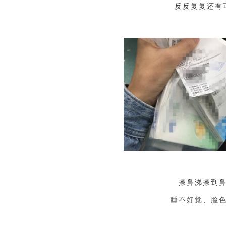
反反复复还有
擦鼻涕擦到
睡不好觉、脸