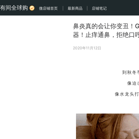
有间全球购
微店铺首页
|
最新商品
|
店铺笔记
鼻炎真的会让你变丑！
器！止痒通鼻，拒绝口
2020年11月12日
到秋冬
像迫
像水龙头