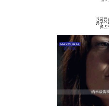
阻断
只需要
鼻子立
鼻腔