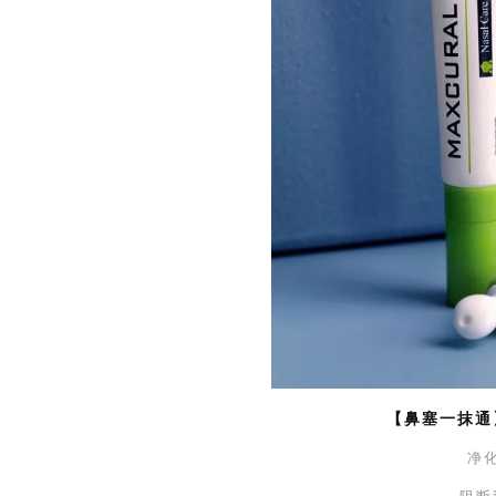
【鼻塞一抹通】
净