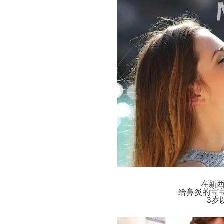
在新
给鼻炎的宝宝
3岁