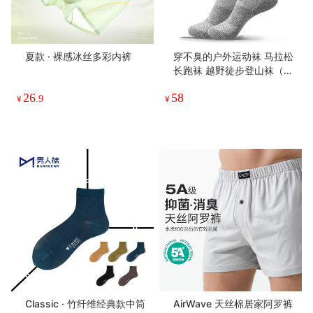
商品说明
店铺其他商品
竹纤维休闲船袜 v5.0（3
四季款 · 60s 天然竹纤维内
双）
裤