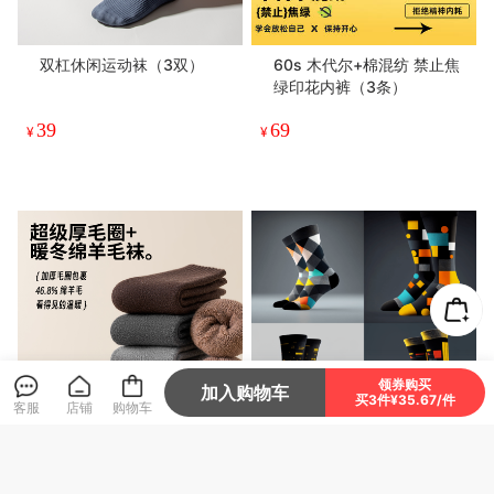
夏款 · 裸感冰丝多彩内裤
穿不臭的户外运动袜 马拉松
长跑袜 越野徒步登山袜（船
袜）
26
58
¥
.9
¥
领券购买
加入购物车
买3件¥35.67/件
客服
店铺
购物车