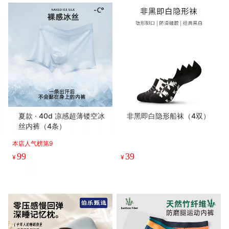
【上新】Air 真无痕 · 裸感冰
夏款 · 竹纤维经典商务袜 v1
丝内裤
2.0（3双）
本店人气榜第1
本店销量榜第3
25
39
¥
.9
¥
.9