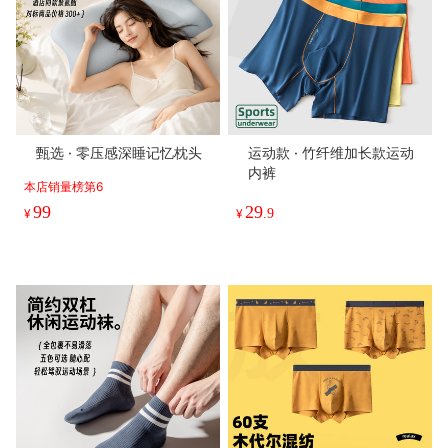
Classic · 竹纤维经典款船袜
基础款莫代尔内裤 有加大码
（3双）有加大码
本店销量榜第9
本店销量榜第8
49
46
¥
¥