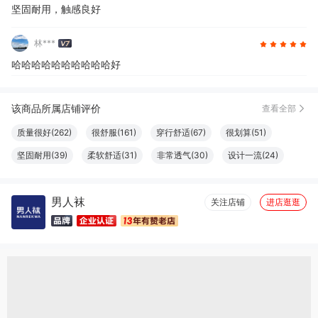
坚固耐用，触感良好
林***
哈哈哈哈哈哈哈哈哈哈好
该商品所属店铺评价
查看全部
质量很好(262)
很舒服(161)
穿行舒适(67)
很划算(51)
坚固耐用(39)
柔软舒适(31)
非常透气(30)
设计一流(24)
尺码很准(20)
清洁干净(20)
大小合适(19)
触感良好(19)
男人袜
做工精良(17)
很好看(16)
性价比高(16)
体感舒适(16)
关注店铺
进店逛逛
性感(15)
尺寸适宜(15)
颜色正(13)
透气性好(13)
真材实料(12)
物流很快(11)
简约百搭(11)
显瘦修身(10)
格外清爽(10)
透气性佳(10)
结实牢固(10)
款式好看(9)
很暖和(9)
很显气质(9)
效果好(8)
外观好看(8)
服务周到(7)
很有弹力(6)