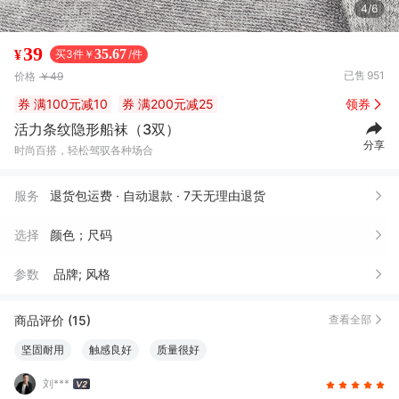
4/6
39
35.67
¥
买3件￥
/件
已售
951
价格
￥49
券
满100元减10
券
满200元减25
领券
活力条纹隐形船袜（3双）
分享
时尚百搭，轻松驾驭各种场合
服务
退货包运费 · 自动退款 · 7天无理由退货
选择
颜色；尺码
参数
品牌; 风格
商品评价 (15)
查看全部
坚固耐用
触感良好
质量很好
刘***