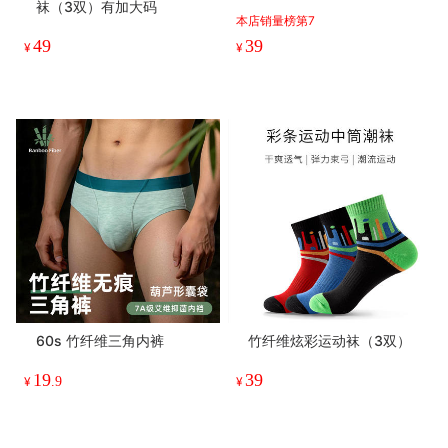
39
26
¥
.9
¥
.9
Const · 常量基础款棉袜（3
100% 长绒棉内裤 · 60s 四
双）
季款棉内裤
本店销量榜第1
本店人气榜第3
29
19
¥
.9
¥
.9