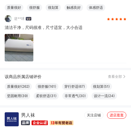
质量很好
很舒服
很划算
触感良好
体感舒适
清洁干净
逆**球
清洁干净，尺码很准，尺寸适宜，大小合适
该商品所属店铺评价
查看全部
质量很好(262)
很舒服(161)
穿行舒适(67)
很划算(51)
坚固耐用(39)
柔软舒适(31)
非常透气(30)
设计一流(24)
尺码很准(20)
清洁干净(20)
大小合适(19)
触感良好(19)
男人袜
做工精良(17)
很好看(16)
性价比高(16)
体感舒适(16)
关注店铺
进店逛逛
性感(15)
尺寸适宜(15)
颜色正(13)
透气性好(13)