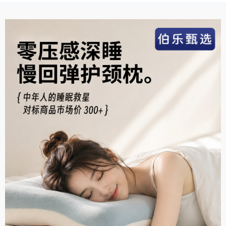
真材实料(12)
物流很快(11)
简约百搭(11)
显瘦修身(10)
格外清爽(10)
透气性佳(10)
结实牢固(10)
款式好看(9)
很暖和(9)
很显气质(9)
效果好(8)
外观好看(8)
服务周到(7)
很有弹力(6)