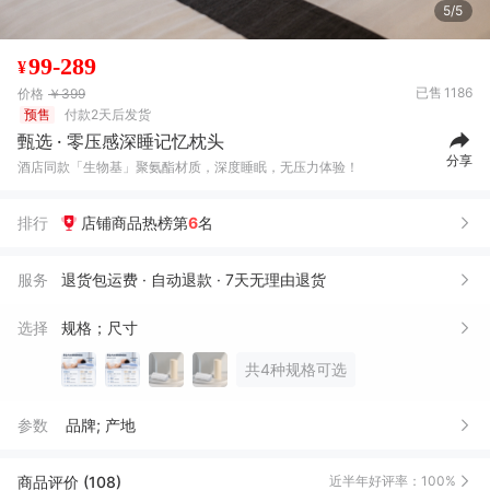
5/5
99-289
¥
已售
1186
价格
￥399
预售
付款2天后发货
甄选 · 零压感深睡记忆枕头
分享
酒店同款「生物基」聚氨酯材质，深度睡眠，无压力体验！
排行
店铺商品热榜第
6
名
服务
退货包运费 · 自动退款 · 7天无理由退货
选择
规格；尺寸
共4种规格可选
参数
品牌; 产地
商品评价 (108)
近半年好评率：100%