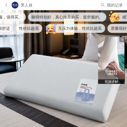
男人袜
我的记录
好，真心推荐购买，挺舒服的。
感觉每晚都在享受酒店般的舒适
无压力体验，性价比超高
质量很好，值得买，睡的还挺舒服的
视频讲解