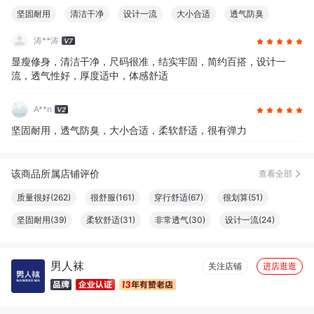
坚固耐用
清洁干净
设计一流
大小合适
透气防臭
很有弹力
涛**涛
显瘦修身，清洁干净，尺码很准，结实牢固，简约百搭，设计一
流，透气性好，厚度适中，体感舒适
A**n
坚固耐用，透气防臭，大小合适，柔软舒适，很有弹力
该商品所属店铺评价
查看全部
质量很好(262)
很舒服(161)
穿行舒适(67)
很划算(51)
坚固耐用(39)
柔软舒适(31)
非常透气(30)
设计一流(24)
尺码很准(20)
清洁干净(20)
大小合适(19)
触感良好(19)
男人袜
做工精良(17)
很好看(16)
性价比高(16)
体感舒适(16)
关注店铺
进店逛逛
性感(15)
尺寸适宜(15)
颜色正(13)
透气性好(13)
真材实料(12)
物流很快(11)
简约百搭(11)
显瘦修身(10)