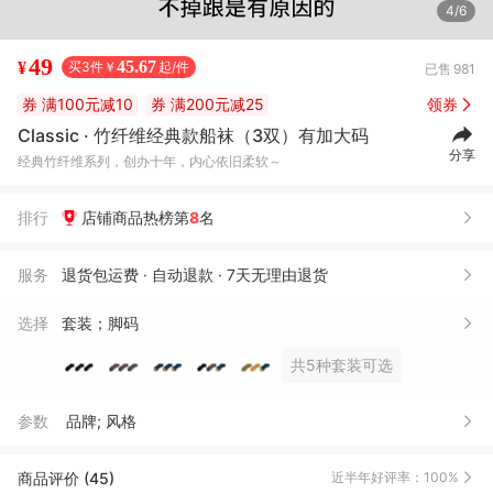
5/6
49
45.67
¥
买3件￥
起/件
已售
981
券
满100元减10
券
满200元减25
领券
Classic · 竹纤维经典款船袜（3双）有加大码
分享
经典竹纤维系列，创办十年，内心依旧柔软～
排行
店铺商品热榜第
8
名
服务
退货包运费 · 自动退款 · 7天无理由退货
选择
套装；脚码
共5种套装可选
参数
品牌; 风格
商品评价 (45)
近半年好评率：100%