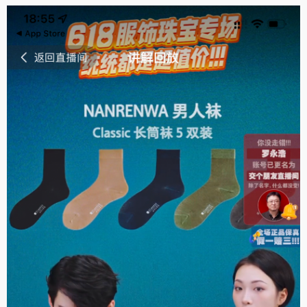
格外清爽(10)
透气性佳(10)
结实牢固(10)
款式好看(9)
很暖和(9)
很显气质(9)
效果好(8)
外观好看(8)
服务周到(7)
很有弹力(6)