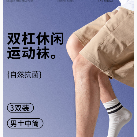
格外清爽(10)
透气性佳(10)
结实牢固(10)
款式好看(9)
很暖和(9)
很显气质(9)
效果好(8)
外观好看(8)
服务周到(7)
很有弹力(6)