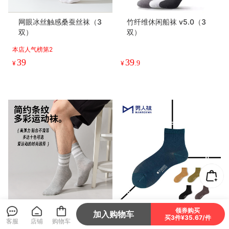
网眼冰丝触感桑蚕丝袜（3
竹纤维休闲船袜 v5.0（3
双）
双）
本店人气榜第2
39
39
¥
¥
.9
领券购买
简约条纹运动袜（4双）
Classic · 竹纤维经典款中筒
加入购物车
买3件¥35.67/件
客服
店铺
购物车
袜（3双）有加大码