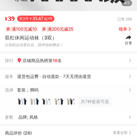
4/5
39
35.67
¥
买3件￥
起/件
已售
389
券
满100元减10
券
满200元减25
领券
双杠休闲运动袜（3双）
分享
让你的运动更自在，陪伴你的脚步！
排行
店铺商品热榜第
16
名
服务
退货包运费 · 自动退款 · 7天无理由退货
选择
套装；脚码
共7种套装可选
参数
品牌; 风格
商品评价 (26)
查看全部