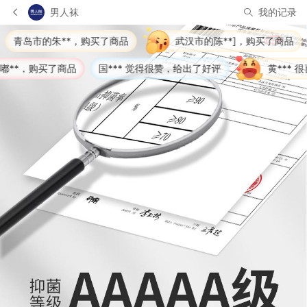
男人袜
我的记录
了商品
武汉市的陈**]，购买了商品
长沙市的雷**），购
国*** 觉得很赞，给出了好评
黄*** 很喜欢，给出了好评
武