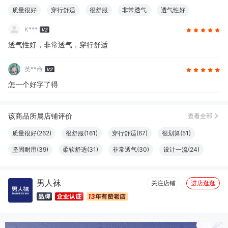
质量很好
穿行舒适
很舒服
非常透气
透气性好
K***
透气性好，非常透气，穿行舒适
英**命
怎一个好字了得
该商品所属店铺评价
查看全部
质量很好(262)
很舒服(161)
穿行舒适(67)
很划算(51)
坚固耐用(39)
柔软舒适(31)
非常透气(30)
设计一流(24)
尺码很准(20)
清洁干净(20)
大小合适(19)
触感良好(19)
男人袜
做工精良(17)
很好看(16)
性价比高(16)
体感舒适(16)
关注店铺
进店逛逛
性感(15)
尺寸适宜(15)
颜色正(13)
透气性好(13)
真材实料(12)
物流很快(11)
简约百搭(11)
显瘦修身(10)