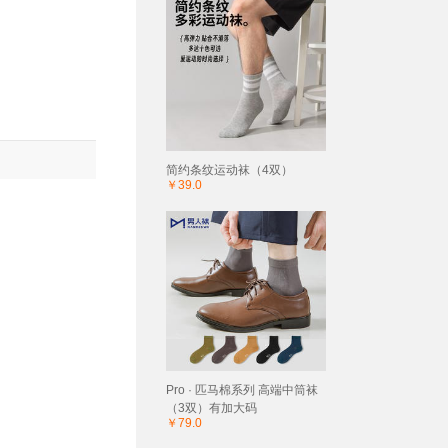
简约条纹运动袜（4双）
￥39.0
Pro · 匹马棉系列 高端中筒袜
（3双）有加大码
￥79.0