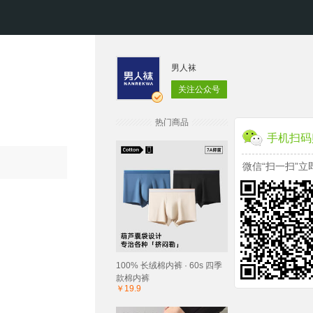
男人袜
关注公众号
热门商品
手机扫码
微信“扫一扫”立
100% 长绒棉内裤 · 60s 四季
款棉内裤
￥19.9