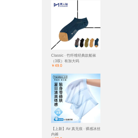
Classic · 竹纤维经典款船袜
（3双）有加大码
￥49.0
【上新】Air 真无痕 · 裸感冰丝
内裤