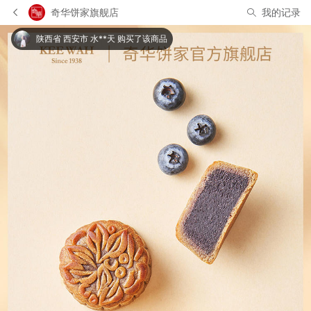
奇华饼家旗舰店
我的记录