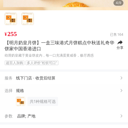
5/9
255
¥
已售
164
【明月奶皇月饼】一盒三味港式月饼糕点中秋送礼奇华
分享
饼家中国香港进口
冯*
10月06日买了1件
幼滑奶皇藏于黄金饼皮内，每一口充满蛋黄咸香，极尽诱惑
超百人加购
多人评价“松软可口”
小*
10月04日买了1件
水**天
09月30日买了1件
服务
线下门店 · 收货后结算
龙*卡
09月29日买了1件
选择
规格
琴**鸣
09月28日买了1件
共1种规格可选
啊**呜
09月22日买了1件
参数
品牌; 产地
朵*
09月22日买了1件