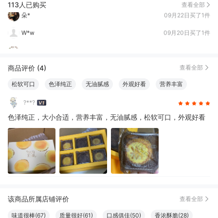
W*w
09月20日买了1件
113人已购买
查看全部
?*
09月05日买了1件
S***?
09月15日买了1件
商品评价 (4)
查看全部
松软可口
色泽纯正
无油腻感
外观好看
营养丰富
大小合适
?**?
色泽纯正，大小合适，营养丰富，无油腻感，松软可口，外观好看
该商品所属店铺评价
查看全部
味道很棒(67)
质量很好(61)
口感俱佳(50)
香浓酥脆(28)