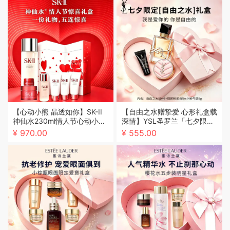
【心动小熊 晶透如你】SK-II
【自由之水赠挚爱 心形礼盒载
神仙水230ml情人节心动小熊
深情】YSL圣罗兰「七夕限
礼盒
定」自由之水50ml心动礼盒
¥ 970.00
¥ 555.00