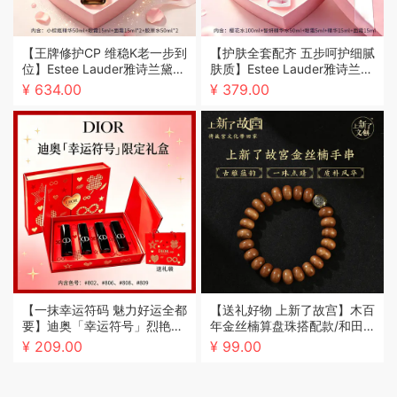
【王牌修护CP 维稳K老一步到
【护肤全套配齐 五步呵护细腻
位】Estee Lauder雅诗兰黛小
肤质】Estee Lauder雅诗兰黛
棕瓶护肤品套装(精华50ml
樱花水五步装明星礼盒
¥ 634.00
¥ 379.00
+眼霜15ml)
【一抹幸运符码 魅力好运全都
【送礼好物 上新了故宫】木百
要】迪奥「幸运符号」烈艳蓝
年金丝楠算盘珠搭配款/和田
金口红礼盒1.5g*4（送礼袋）
玉圆珠/搭配和田玉多圈手串
¥ 209.00
¥ 99.00