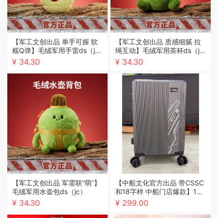
【军工文创出品 单手可握 软
【军工文创出品 质感细腻 拉
糯Q弹】毛绒军用手雷ds（j
绳互动】毛绒军用茶杯ds（j
c）
c）
¥ 34.30
¥ 34.30
【军工文创出品 军需联“萌”】
【中船文化官方出品 带CSSC
毛绒军用水壶包ds（jc）
和18字样 中船门店爆款】18
号中国航母行李箱ds（zc）
¥ 34.30
¥ 299.00