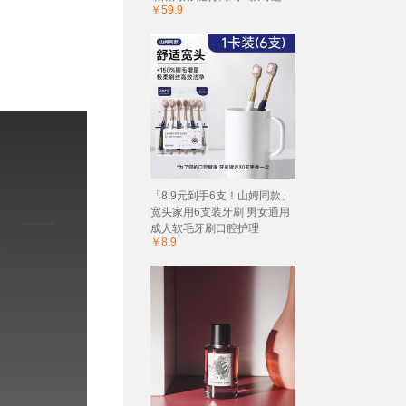
￥59.9
「8.9元到手6支！山姆同款」
宽头家用6支装牙刷 男女通用
成人软毛牙刷口腔护理
￥8.9