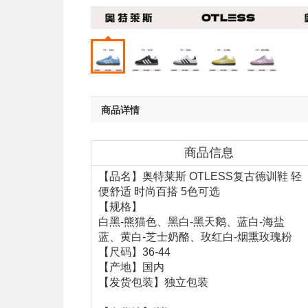
商品详情
商品信息
【品名】奥特莱斯 OTLESS复古德训鞋 轻
便舒适 时尚百搭 5色可选
【规格】
白黑-熊猫色、黑白-黑天鹅、蓝白-海盐
蓝、黄白-芝士奶酪、玫红白-烟熏玫瑰粉
【尺码】36-44
【产地】国内
【发货包装】独立包装