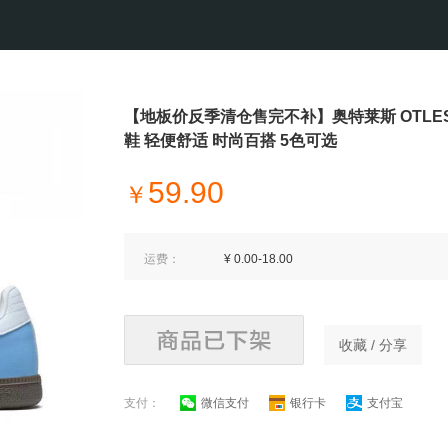
【地板价反季清仓售完不补】奥特莱斯 OTLE
鞋 轻便舒适 时尚百搭 5色可选
59.90
￥
运费：
¥ 0.00-18.00
收藏 / 分享
支付：
微信支付
银行卡
支付宝