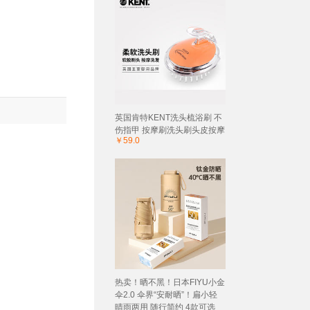
英国肯特KENT洗头梳浴刷 不
伤指甲 按摩刷洗头刷头皮按摩
￥59.0
热卖！晒不黑！日本FIYU小金
伞2.0 伞界“安耐晒”！扁小轻
晴雨两用 随行简约 4款可选