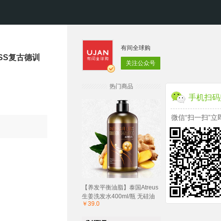
有间全球购
SS复古德训
关注公众号
热门商品
手机扫码
微信“扫一扫”立
【养发平衡油脂】泰国Atreus
生姜洗发水400ml/瓶 无硅油
￥39.0