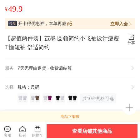
49.9
¥
5
开卡得优惠券，本单再减
立即入会
¥
【超值两件装】茧墨 圆领简约小飞袖设计瘦瘦
分享
T恤短袖 舒适简约
服务
7天无理由退货 · 收货后结算
选择
规格；尺码
共10种规格可选
商品下架啦
有间全球购
关注店铺
进店逛逛
企业认证
9年有赞店
回头客好店
查看店铺其他商品
客服
店铺
购物车