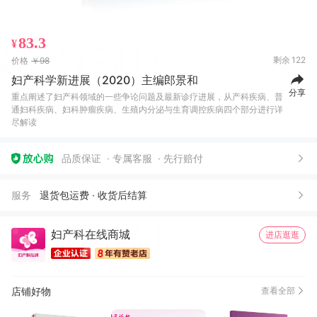
83.3
¥
剩余
122
价格
￥98
妇产科学新进展（2020）主编郎景和
分享
重点阐述了妇产科领域的一些争论问题及最新诊疗进展，从产科疾病、普
通妇科疾病、妇科肿瘤疾病、生殖内分泌与生育调控疾病四个部分进行详
尽解读
品质保证
专属客服
先行赔付
服务
退货包运费 · 收货后结算
妇产科在线商城
进店逛逛
店铺好物
查看全部