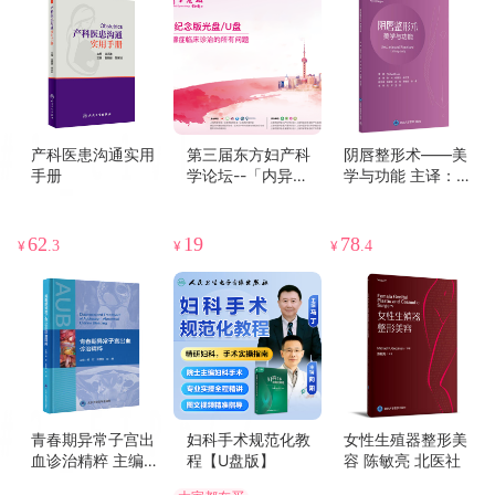
产科医患沟通实用
第三届东方妇产科
阴唇整形术——美
手册
学论坛--「内异症
学与功能 主译：张
论坛」纪念版光盘/
鸿 杜建龙 林立荃
U盘/在线观看
北医社
62
19
78
¥
.3
¥
¥
.4
青春期异常子宫出
妇科手术规范化教
女性生殖器整形美
血诊治精粹 主编：
程【U盘版】
容 陈敏亮 北医社
杨 欣 张慧英 邓 姗