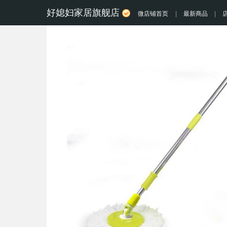
好媳妇家居旗舰店
微店铺首页
|
最新商品
|