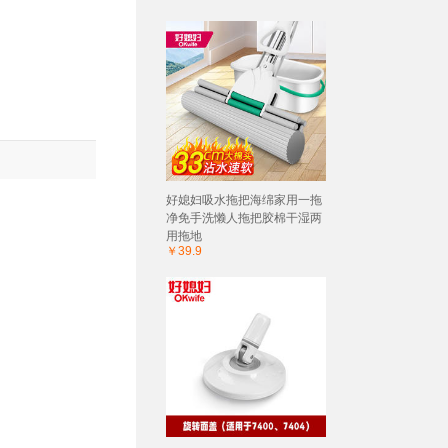
好媳妇吸水拖把海绵家用一拖
净免手洗懒人拖把胶棉干湿两
用拖地
￥39.9