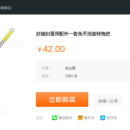
店铺笔记
好媳妇通用配件一套免手洗旋转拖把
42.00
￥
运费：
免运费
库存：
1591 件
收藏 / 分享
支付：
微信支付
银行卡
支付宝