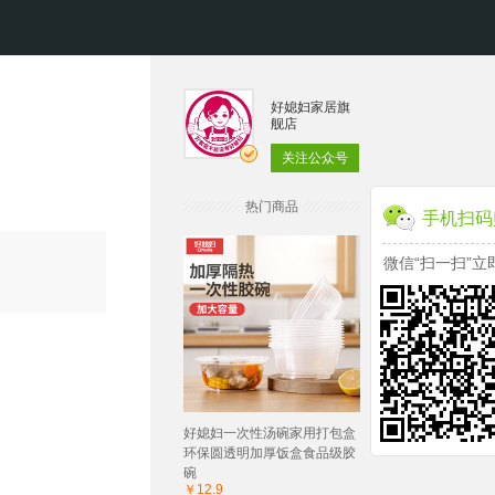
好媳妇家居旗
舰店
关注公众号
热门商品
手机扫码
微信“扫一扫”立
好媳妇一次性汤碗家用打包盒
环保圆透明加厚饭盒食品级胶
碗
￥12.9