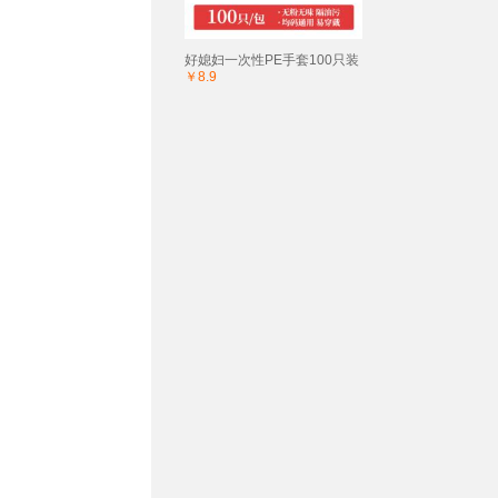
好媳妇一次性PE手套100只装
￥8.9