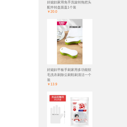
好媳妇家用免手洗旋转拖把头
配件转盘面盖1个装
￥20.0
好媳妇平板手刷家用多功能软
毛洗衣刷除尘刷鞋刷清洁一个
装
￥13.9