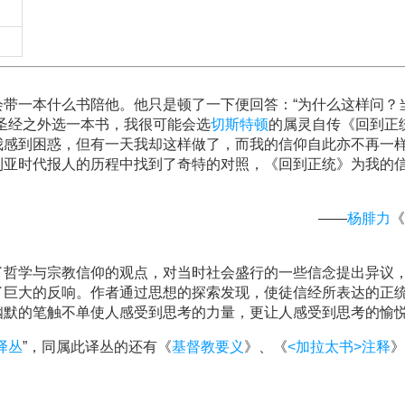
会带一本什么书陪他。他只是顿了一下便回答：“为什么这样问？
圣经之外选一本书，我很可能会选
切斯特顿
的属灵自传《回到正
我感到困惑，但有一天我却这样做了，而我的信仰自此亦不再一
利亚时代报人的历程中找到了奇特的对照，《回到正统》为我的
——
杨腓力
《
了哲学与宗教信仰的观点，对当时社会盛行的一些信念提出异议
了巨大的反响。作者通过思想的探索发现，使徒信经所表达的正
幽默的笔触不单使人感受到思考的力量，更让人感受到思考的愉
译丛
”，同属此译丛的还有《
基督教要义
》、《
<加拉太书>注释
》