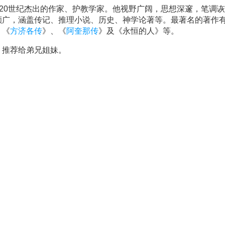
4-1936），20世纪杰出的作家、护教学家。他视野广阔，思想深邃，笔调
颇广，涵盖传记、推理小说、历史、神学论著等。最著名的著作
、《
方济各传
》、《
阿奎那传
》及《永恒的人》等。
，推荐给弟兄姐妹。