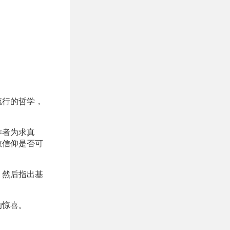
流行的哲学，
作者为求真
教信仰是否可
，然后指出基
的惊喜。