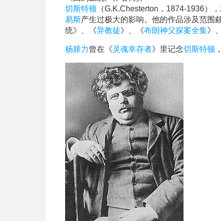
切斯特顿
（G.K.Chesterton，187
易斯
产生过极大的影响。他的作品涉及范围
统》、《
异教徒
》、《
布朗神父探案全集
》
杨腓力
曾在《
灵魂幸存者
》里记念
切斯特顿