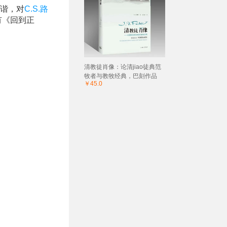
诙谐，对
C.S.路
有《回到正
清教徒肖像：论清jiao徒典范
牧者与教牧经典，巴刻作品
￥45.0