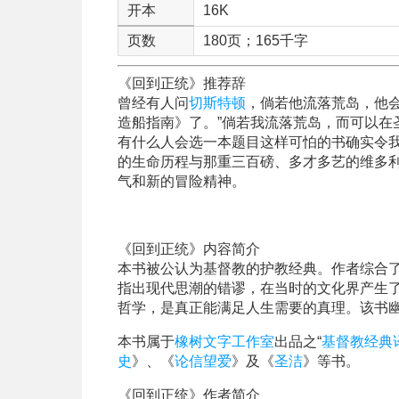
开本
16K
页数
180页；165千字
《回到正统》推荐辞
曾经有人问
切斯特顿
，倘若他流落荒岛，他
造船指南》了。”倘若我流落荒岛，而可以在
有什么人会选一本题目这样可怕的书确实令
的生命历程与那重三百磅、多才多艺的维多
气和新的冒险精神。
《回到正统》内容简介
本书被公认为基督教的护教经典。作者综合
指出现代思潮的错谬，在当时的文化界产生
哲学，是真正能满足人生需要的真理。该书
本书属于
橡树文字工作室
出品之“
基督教经典
史
》、《
论信望爱
》及《
圣洁
》等书。
《回到正统》作者简介