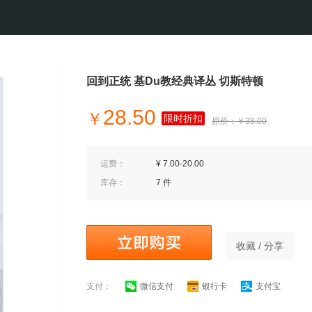
回到正统 基Du教经典译丛 切斯特顿
28.50
￥
限时折扣
原价：￥38.00
运费：
¥ 7.00-20.00
库存：
7 件
收藏 / 分享
支付：
微信支付
银行卡
支付宝