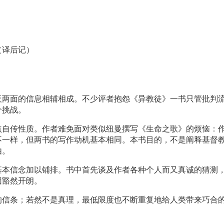
（译后记）
反两面的信息相辅相成。不少评者抱怨《异教徒》一书只管批判
个挑战。
点自传性质。作者难免面对类似纽曼撰写《生命之歌》的烦恼：
不一样，但两书的写作动机基本相同。本书目的，不是阐释基督
由。
基本信念加以铺排。书中首先谈及作者各种个人而又真诚的猜测
团豁然开朗。
的信条；若然不是真理，最低限度也不断重复地给人类带来巧合