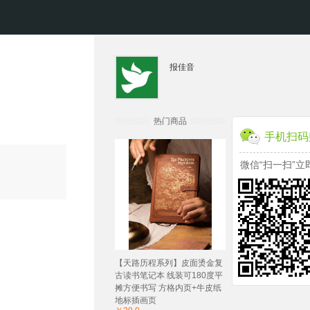
报佳音
热门商品
手机扫码
微信“扫一扫”立
【天路历程系列】皮面烫金复
古读书笔记本 线装可180度平
摊方便书写 方格内页+牛皮纸
地标插画页