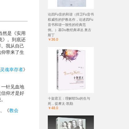
论四Fu音的和谐（捍卫Fu音书
权威性的护教名作，论述四Fu
音书和谐一致性的经典范
例。）基Du教经典译丛 奥古
当然是《实用
斯丁
统》。到底还
￥36.0
样。我从自己
信仰带来了生
灵魂幸存者
》
，一针见血地
统信仰才是好
十架君王：理解耶Su的生与
悦。
死，提摩太·凯勒
￥48.0
、《
教会