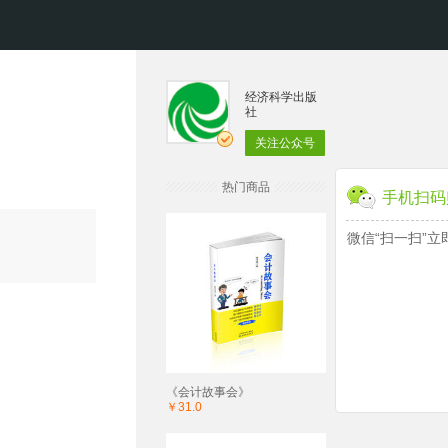
经济科学出版
社
关注公众号
热门商品
手机扫码
微信“扫一扫”立
《会计故事会》
￥31.0