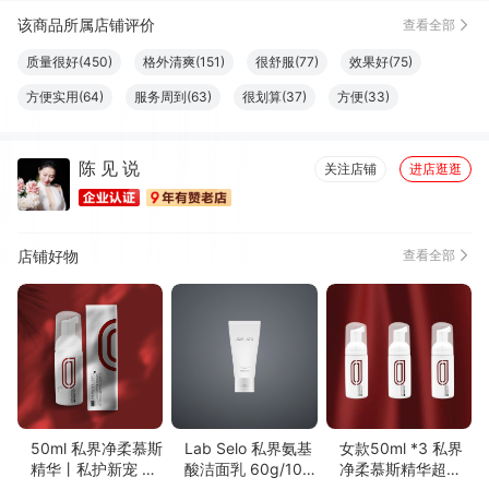
该商品所属店铺评价
查看全部
质量很好(450)
格外清爽(151)
很舒服(77)
效果好(75)
方便实用(64)
服务周到(63)
很划算(37)
方便(33)
丰富细腻(30)
安全健康(29)
清香四溢(28)
味道很棒(26)
陈 见 说
很好看(26)
易于使用(22)
口感俱佳(20)
清洁干净(19)
关注店铺
进店逛逛
颗粒饱满(18)
有益皮肤(15)
必备书籍(11)
清凉润喉(9)
物流很快(8)
精美雅致(8)
柔软舒适(8)
性感(7)
店铺好物
查看全部
味道鲜美(7)
性价比高(7)
多次惠顾(7)
真材实料(6)
优美详细(6)
色泽纯正(6)
50ml 私界净柔慕斯
Lab Selo 私界氨基
女款50ml *3 私界
精华丨私护新宠 屏
酸洁面乳 60g/100
净柔慕斯精华超享