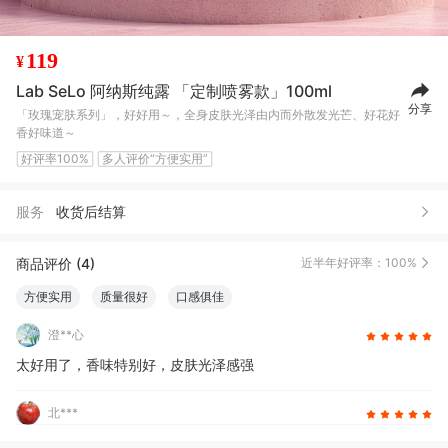
119
¥
Lab SeLo 阿纳斯纯露 「定制喷雾款」100ml
分享
「玫瑰宠肤系列」，好好用～，全身皮肤光泽由内而外散发光芒、好花好
香好味道～
好评率100%
多人评价“方便实用”
服务
收货后结算
商品评价 (4)
近半年好评率：100%
方便实用
质量很好
口感俱佳
澄**心
太好用了，香味特别好，皮肤光泽感强
北***