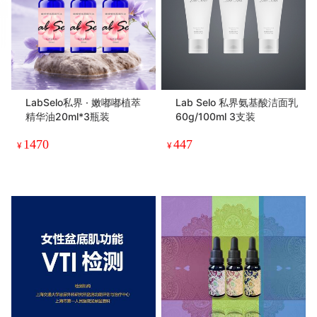
LabSelo私界 · 嫩嘟嘟植萃
Lab Selo 私界氨基酸洁面乳
精华油20ml*3瓶装
60g/100ml 3支装
1470
447
¥
¥