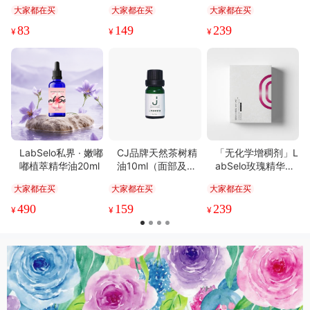
障专家
ml
套组丨私护新宠 屏
大家都在买
大家都在买
大家都在买
障专家
83
149
239
¥
¥
¥
LabSelo私界 · 嫩嘟
CJ品牌天然茶树精
「无化学增稠剂」L
嘟植萃精华油20ml
油10ml（面部及全
abSelo玫瑰精华水
身精油 补水保湿 s
润面膜1盒5片装
大家都在买
大家都在买
大家都在买
pa 护肤品）
490
159
239
¥
¥
¥