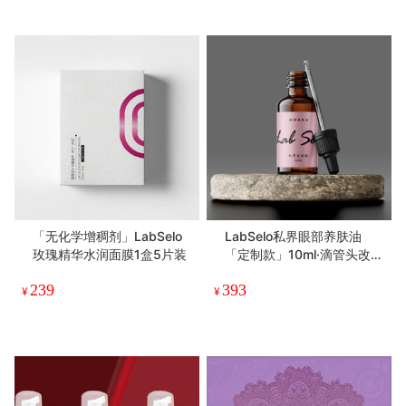
「无化学增稠剂」LabSelo
LabSelo私界眼部养肤油
玫瑰精华水润面膜1盒5片装
「定制款」10ml·滴管头改为
滚珠了哦
239
393
¥
¥