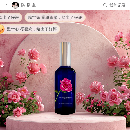
陈 见 说
我的记录
**扬 觉得很赞，给出了好评
欢，给出了好评