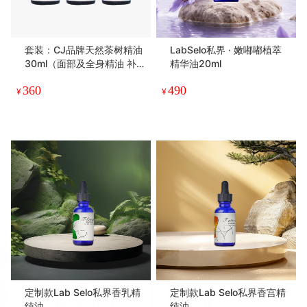
套装：CJ品牌天然茶树精油
LabSelo私界 · 嫩嘟嘟植萃
30ml（面部及全身精油 补
精华油20ml
水保湿 spa 护肤品）
360
490
¥
¥
定制款Lab Selo私界香乳精
定制款Lab Selo私界香宫精
纯油
纯油