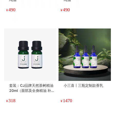
490
490
¥
¥
套装：CJ品牌天然茶树精油
小三喜丨三瓶定制款香乳
20ml（面部及全身精油 补
水保湿 spa 护肤品）
318
1470
¥
¥