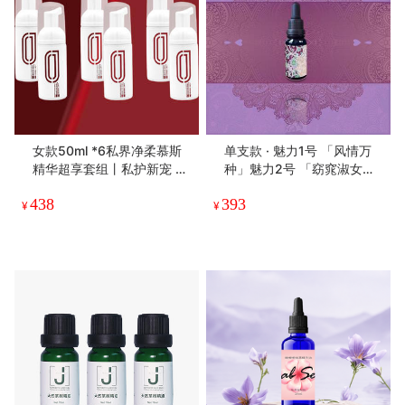
女款50ml *6私界净柔慕斯
单支款 · 魅力1号 「风情万
精华超享套组丨私护新宠 屏
种」魅力2号 「窈窕淑女」
障专家
魅力3号「一地月光」spa留
438
393
香按摩精纯油定制款丨
¥
¥