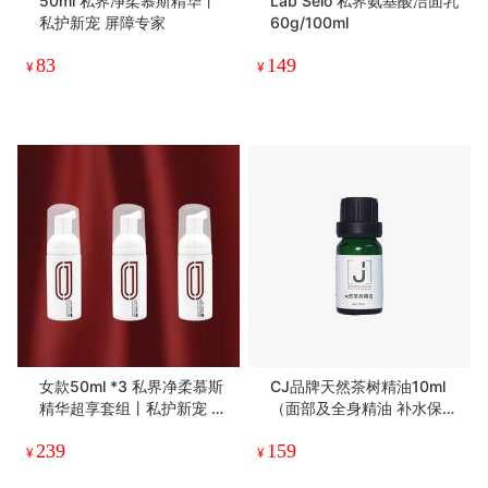
50ml 私界净柔慕斯精华丨
Lab Selo 私界氨基酸洁面乳
私护新宠 屏障专家
60g/100ml
83
149
¥
¥
女款50ml *3 私界净柔慕斯
CJ品牌天然茶树精油10ml
精华超享套组丨私护新宠 屏
（面部及全身精油 补水保湿
障专家
spa 护肤品）
239
159
¥
¥