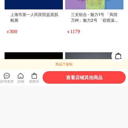
上海市第一人民医院盆底肌
三支组合 · 魅力1号 「风情
检测
万种」魅力2号 「窈窕淑
女」魅力3号「一地月光」s
300
1179
pa留香按摩精纯油定制款丨
¥
¥
商品下架啦
查看店铺其他商品
咨询老师
店铺
购物车
「 JEP© 陈见玉蛋功 」商标
Lab Selo 私界氨基酸洁面乳
专利线上教程礼包
60g/100ml 2支装