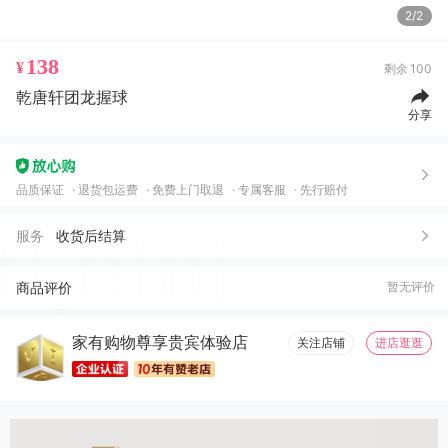
2/2
138
¥
剩余
100
乾唐轩团龙握球
分享
品质保证
退货包运费
免费上门取退
专属客服
先行赔付
服务
收货后结算
商品评价
暂无评价
家有购物尊享贵宾体验店
关注店铺
进店逛逛