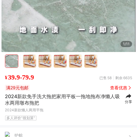
1/11
39.9-79.9
¥
已售
58
剩余
6635
满29元包邮
查看优惠
2024新款免手洗大拖把家用平板一拖地拖布净懒人吸
分享
水两用墩布拖把
2024新款懒人两用平拖
多人评价“很划算”
ʚ**ɞ
07月13日买了1件
去下单