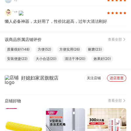
**
懒人必备神器，太好用了，性价比超高，过年大清洁刚好
该商品所属店铺评价
查看全部
质量很好(148)
方便(52)
方便实用(26)
耐磨(23)
安装便捷(22)
大小合适(20)
清洁干净(20)
效果好(20)
很划算(19)
外观好看(17)
柔软舒适(16)
非常透气(15)
好媳妇家居旗舰店
分量充足(15)
坚固耐用(14)
生活方便(13)
款式好看(12)
关注店铺
进店逛逛
易于使用(11)
容量够大(10)
厚度适中(9)
做工精良(9)
触感良好(6)
店铺好物
查看全部