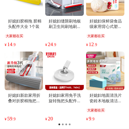
好媳妇胶棉拖 胶棉
好媳妇缝隙刷地板
好媳妇保鲜袋食品
头配件大全 1个装
刷卫生间刷地刷硬
级家用背心式塑料
毛清洁刷浴室无死
袋一次性分装袋冰
大家都在买
大家都在买
角刮刷一体
箱专用食品袋
14
24
12
¥
.9
¥
.9
¥
.9
好媳妇新款家用折
好媳妇家用免手洗
好媳妇地面清洗片
叠对折胶棉拖把专
旋转拖把头配件转
瓷砖木地板清洁片
用海绵一拖净免手
盘面盖1个装
家用多效清香型去
大家都在买
洗拖把
污除垢亮洁
59
20
9
¥
.9
¥
¥
.9