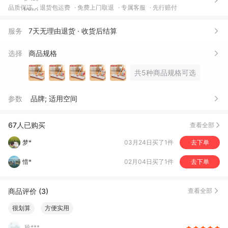
品质保证
退货包运费
免费上门取退
专属客服
先行赔付
叶*妹
06月09日买了1件
去下单
明**好
05月15日买了1件
去下单
服务
7天无理由退货 · 收货后结算
宁**远
05月14日买了1件
去下单
选择
商品规格
科***锋
05月04日买了1件
去下单
共5种商品规格可选
华*
05月02日买了1件
去下单
参数
品牌; 适用空间
小*
04月27日买了1件
去下单
知**乐
04月10日买了1件
去下单
67人已购买
查看全部
梦*
03月24日买了1件
去下单
惜*
02月04日买了1件
去下单
商品评价 (3)
查看全部
很划算
方便实用
玲***