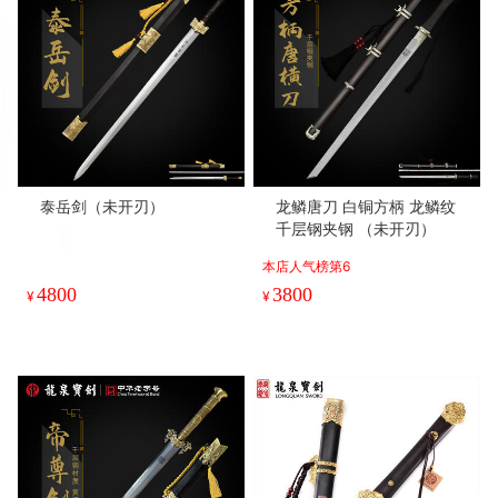
泰岳剑（未开刃）
龙鳞唐刀 白铜方柄 龙鳞纹
千层钢夹钢 （未开刃）
本店人气榜第6
4800
3800
¥
¥