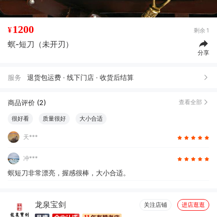
1200
¥
剩余
1
螟-短刀（未开刃）
分享
服务
退货包运费 · 线下门店 · 收货后结算
商品评价 (2)
查看全部
很好看
质量很好
大小合适
天***
冲***
螟短刀非常漂亮，握感很棒，大小合适。
龙泉宝剑
关注店铺
进店逛逛