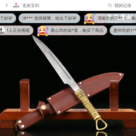
龙泉宝剑
我的记录
* 觉得很赞，给出了好评
渭南市的不**！，购买了商品
贵阳
唐山市的涂*晨，购买了商品
惠州市的1**9，购买了商品