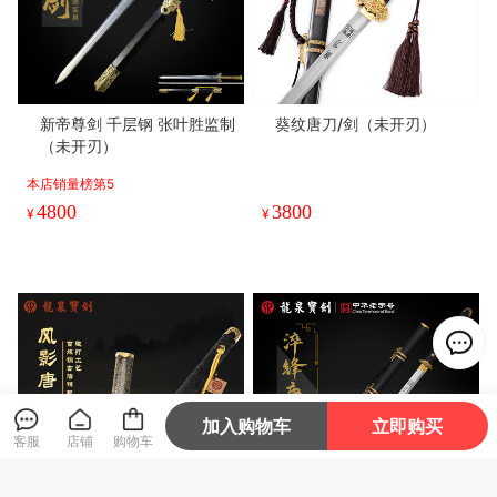
新帝尊剑 千层钢 张叶胜监制
葵纹唐刀/剑（未开刃）
（未开刃）
本店销量榜第5
4800
3800
¥
¥
加入购物车
立即购买
客服
店铺
购物车