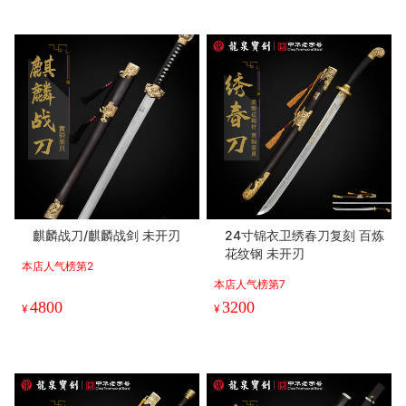
麒麟战刀/麒麟战剑 未开刃
24寸锦衣卫绣春刀复刻 百炼
花纹钢 未开刃
本店人气榜第2
本店人气榜第7
4800
3200
¥
¥