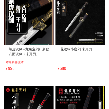
螭虎汉剑--龙泉宝剑厂新款
花纹钢小唐剑 未开刃
八面汉剑（未开刃）
本店销量榜第1
998
680
¥
¥