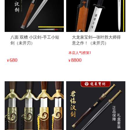
八面 双槽 小汉剑-手工小短
大龙泉宝剑—张叶胜大师得
剑（未开刃）
意之作！（未开刃）
本店人气榜第1
680
8800
¥
¥