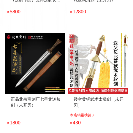
（未开刃）
5800
12800
¥
¥
正品龙泉宝剑厂七星龙渊短
镂空黄铜武术太极剑（未开
剑（未开刃）
刃）
本店销量榜第3
1800
430
¥
¥