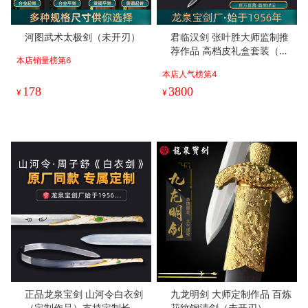
河图武术太极剑（未开刃）
君临汉剑 张叶胜大师监制推
荐作品 高档皮礼盒套装（未
本店销量榜第6
开刃）
本店人气榜第4
178
3800
¥
¥
正品龙泉宝剑 山河令白衣剑
九龙明剑 大师定制作品 百炼
（定制作品）支持定制长度
花纹钢清剑（未开刃）