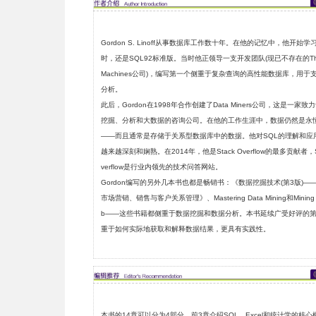
Gordon S. Linoff从事数据库工作数十年。在他的记忆中，他开始学习
时，还是SQL92标准版。当时他正领导一支开发团队(现已不存在的Thin
Machines公司)，编写第一个侧重于复杂查询的高性能数据库，用于
分析。
此后，Gordon在1998年合作创建了Data Miners公司，这是一家致
挖掘、分析和大数据的咨询公司。在他的工作生涯中，数据仍然是永
——而且通常是存储于关系型数据库中的数据。他对SQL的理解和应
越来越深刻和娴熟。在2014年，他是Stack Overflow的最多贡献者，St
verflow是行业内领先的技术问答网站。
Gordon编写的另外几本书也都是畅销书：《数据挖掘技术(第3版)—
市场营销、销售与客户关系管理》、Mastering Data Mining和Mining 
b——这些书籍都侧重于数据挖掘和数据分析。本书延续广受好评的第
重于如何实际地获取和解释数据结果，更具有实践性。
本书的14章可以分为4部分。前3章介绍SQL、Excel和统计学的核