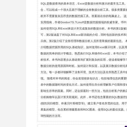
SQL是数据查询的基本语言，Excel是数据分析和展示的最常见工具
合，可以组成一个强大且易于理解的业务数据分析工具。很多类重要
析并不需要复杂且昂贵的数据挖掘工具。答案就在你的电脑桌上。 这
实用指南，作者Gordon?S.?Linoff是数据挖掘领域的权威专家。书
如何使用SQL和Excel来设计并完成复杂的数据分析。本书的第1版
可，第2版涵盖了对SQL和Excel新功能的介绍，同时包括新的技术
示例。第2版介绍了业务经理和数据分析人员所需掌握的最新信息。 
介绍数据挖掘所用的SQL基础知识，如何使用Excel展示结果，以及
数据的简单的统计学概念。熟悉执行SQL和操作Excel后，本书介绍
析技术。本书内容逐步从基础查询扩展到复杂的应用，使读者能够学
数据分析的使用原因和时机，如何设计和实现，以及展示数据分析结
方法。每一步都详细解释了业务环境、技术方法以及在所熟悉工具中
现。 随着对本书的阅读，你会发现很多知识点，包括地理信息的重要
表中的数据随时间的变化方式，如何使用生存分析理解客户任期和变
影响生存率的因素。同时，还会探索到一些方法，包括分析客户的购
分析购物车以及计算关联规则。此外，本书还包含重要的SQL数据挖
(线性回归模型、朴素贝叶斯模型等)、建立客户签名所需的信息、用
果集的模型、包含累积增量图表和ROC图表、使用SQL的最佳实践、
询性能的方法等。