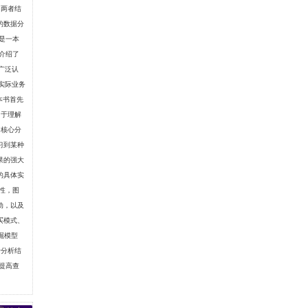
。两者结
的数据分
是一本
中介绍了
被广泛认
和实际业务
本书首先
用于理解
了核心分
习到某种
果的强大
的具体实
性，图
动，以及
买模式、
掘模型
于分析结
提高查