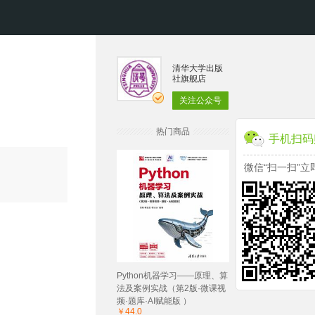
清华大学出版
社旗舰店
关注公众号
热门商品
手机扫码
微信“扫一扫”立
Python机器学习——原理、算
法及案例实战（第2版·微课视
频·题库·AI赋能版 ）
￥44.0