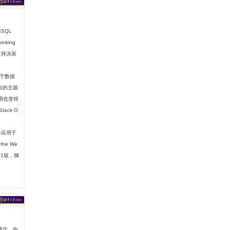
SQL
king
支持决策
力于数据
恒的主题
用也变得
ack O
—应用于
the We
1版，侧
心概念。中