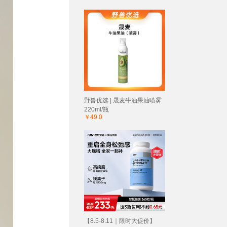
野兽优选 | 晟麦牛油果油喷雾
220ml/瓶
￥49.0
【8.5-8.11｜限时大促价】