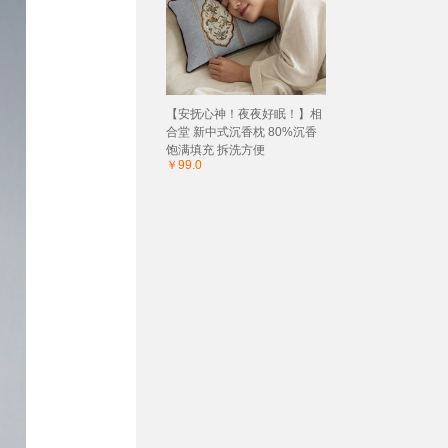
【安抚心神！夜夜好眠！】相
合堂 新中式沉香枕 80%沉香
饱满填充 拆洗方便
￥99.0