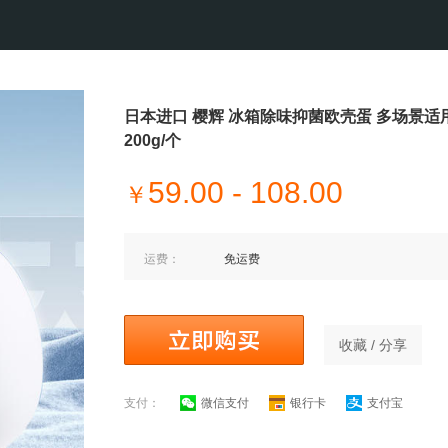
日本进口 樱辉 冰箱除味抑菌欧壳蛋 多场景适
200g/个
59.00 - 108.00
￥
运费：
免运费
收藏 / 分享
支付：
微信支付
银行卡
支付宝