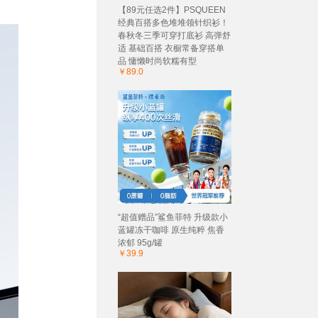
【89元任选2件】PSQUEEN
经典百搭多色堆堆领针织衫！
春秋冬三季可穿打底衫 高弹舒
适 基础百搭 衣橱常备穿搭单
品 慵懒时尚软糯有型
￥89.0
“超值赠品”鲨鱼菲特 升级款小
蓝罐冻干咖啡 原生纯粹 焦香
浓郁 95g/罐
￥39.9