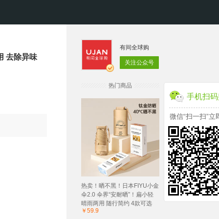
有间全球购
用 去除异味
关注公众号
热门商品
手机扫码
微信“扫一扫”立
热卖！晒不黑！日本FIYU小金
伞2.0 伞界“安耐晒”！扁小轻
晴雨两用 随行简约 4款可选
￥59.9