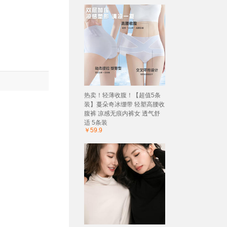
热卖！轻薄收腹！【超值5条
装】蔓朵奇冰绷带 轻塑高腰收
腹裤 凉感无痕内裤女 透气舒
适 5条装
￥59.9