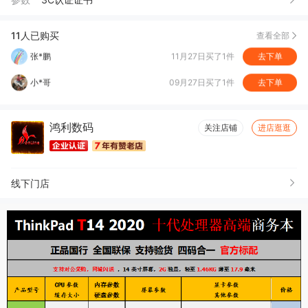
张*鹏
11月27日买了1件
去下单
小*哥
09月27日买了1件
去下单
11人已购买
查看全部
壮*桂
09月16日买了1件
去下单
甘*
09月15日买了2件
去下单
池*
08月20日买了4件
去下单
鸿利数码
关注店铺
进店逛逛
池*钦
08月20日买了1件
去下单
线下门店