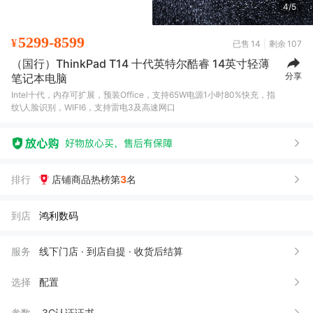
4/5
5299-8599
¥
已售
14
剩余
107
（国行）ThinkPad T14 十代英特尔酷睿 14英寸轻薄
分享
笔记本电脑
Intel十代，内存可扩展，预装Office，支持65W电源1小时80%快充，指
纹\人脸识别，WIFI6，支持雷电3及高速网口
排行
店铺商品热榜第
3
名
到店
鸿利数码
T**y
02月16日买了1件
去下单
T**y
02月14日买了1件
去下单
服务
线下门店 · 到店自提 · 收货后结算
刘*
01月18日买了1件
去下单
选择
配置
宋*在
01月16日买了1件
去下单
参数
3C认证证书