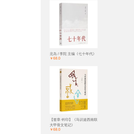
北岛 / 李陀 主编《七十年代》
￥68.0
【签章·钤印】《马识途西南联
大甲骨文笔记》
￥68.0