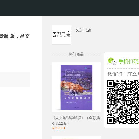
先知书店
景超 著，吕文
热门商品
手机扫码
微信“扫一扫”立
《人文地理学通识》（全彩插
图第12版）
￥228.0