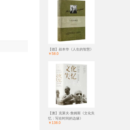
【德】叔本华《人生的智慧》
￥58.0
【澳】克莱夫·詹姆斯《文化失
忆：写在时间的边缘》
￥138.0