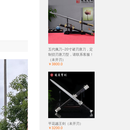
五代佩刀--20寸诸刃唐刀，定
制切刃唐刀型，请联系客服！
（未开刃）
￥3800.0
平花越王剑（未开刃）
￥3200.0