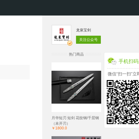
龙泉宝剑
关注公众号
热门商品
手机扫码
微信“扫一扫”立
月华短刃 短剑 花纹钢/千层钢
（未开刃）
￥1800.0