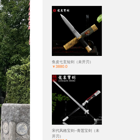
鱼皮七玄短剑（未开刃）
￥3880.0
宋代风格宝剑--青莲宝剑（未
开刃）