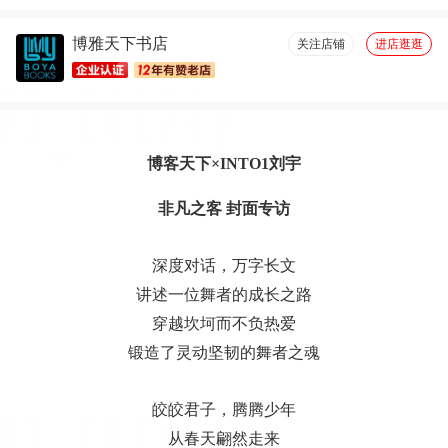
大小合适(20)
很好看(19)
字体适宜(19)
服务周到(18)
博雅天下书店
厚度适中(18)
设计一流(17)
图文清晰(16)
容量够大(14)
关注店铺
进店逛逛
优美详细(13)
包装很好(11)
必备书籍(11)
博客天下
×INTO1刘宇
非凡之客
封面专访
深度对话，万字长文
讲述一位舞者的成长之路
穿越坎坷而不负热爱
锻造了灵动坚韧的舞者之魂
皎皎君子，腾腾少年
从春天翩然走来