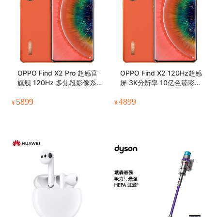
OPPO Find X2 Pro 超感官
OPPO Find X2 120Hz超感
旗舰 120Hz 多焦段影像系
屏 3K分辨率 10亿色臻彩显
统 12GB+256GB茶橘 双模
示 65w闪充 骁龙865 8GB+
5899
4899
5G手机
256GB茶橘 双模5G手机
¥
¥