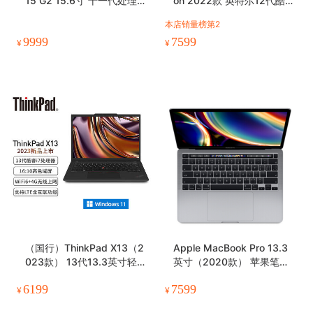
15 G2 15.6寸 十一代处理器
on 2022款 英特尔12代酷睿
图形移动工作站
i7 14英寸笔记本电脑
本店销量榜第2
9999
7599
¥
¥
（国行）ThinkPad X13（2
Apple MacBook Pro 13.3
023款） 13代13.3英寸轻薄
英寸（2020款） 苹果笔记
笔记本电脑
本电脑 新款八核M1芯片 仅
6199
7599
支持Mac系统 深空灰 【202
¥
¥
0款】