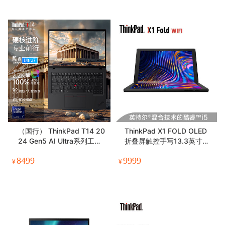
（国行） ThinkPad T14 20
ThinkPad X1 FOLD OLED
24 Gen5 AI Ultra系列工程
折叠屏触控手写13.3英寸轻
师P图设计本 14寸轻薄办公
薄创意笔记本电脑
8499
9999
笔记本
¥
¥