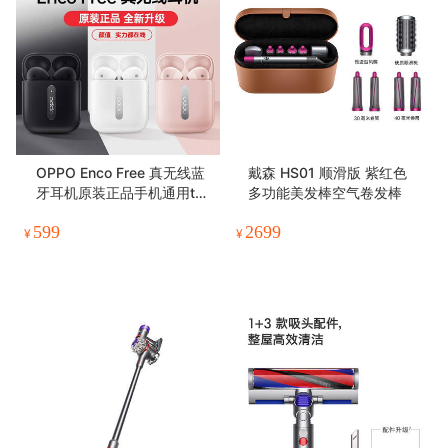
OPPO Enco Free 真无线蓝
戴森 HS01 顺滑版 紫红色
牙耳机原装正品手机通用tw
多功能美发棒空气卷发棒
s半入耳式游戏音乐通话降噪
599
2699
¥
¥