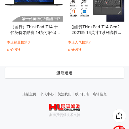
（国行）ThinkPad T14 十
(国行)ThinkPad T14 Gen2
代英特尔酷睿 14英寸轻薄笔
2021款 14英寸T系列高性能
记本电脑
轻薄本
本店销量榜第3
本店人气榜第7
5299
5699
¥
¥
进店逛逛
店铺主页
个人中心
关注我们
线下门店
店铺信息
有赞提供技术支持