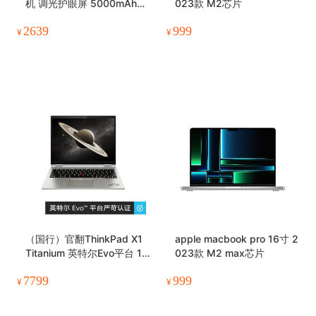
机 调光护眼屏 5000mAh轻
023款 M2芯片
薄长续航 5G
2639
999
¥
¥
（国行）官翻ThinkPad X1
apple macbook pro 16寸 2
Titanium 英特尔Evo平台 1
023款 M2 max芯片
3.5英寸 高色域 3:2翻转触
7799
999
控屏笔记本电脑
¥
¥