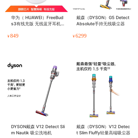
华为（ HUAWEI）FreeBud
戴森（DYSON）G5 Detect
s3有线充版 无线蓝牙耳机
Absolute手持无线吸尘器
智慧降噪 双耳立体声 半入耳
849
6299
式 CM-SHK09
¥
¥
DYSON戴森 V12 Detect Sli
戴森（DYSON）V12 Detec
m Nautik 吸尘洗地机
t Slim Fluffy轻量高端吸尘器