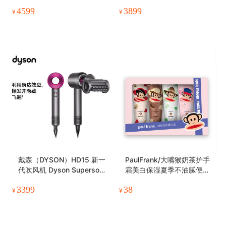
4599
3899
¥
¥
戴森（DYSON）HD15 新一
PaulFrank/大嘴猴奶茶护手
代吹风机 Dyson Supersoni
霜美白保湿夏季不油腻便携
c 电吹风
嫩白小巧随身
3399
38
¥
¥