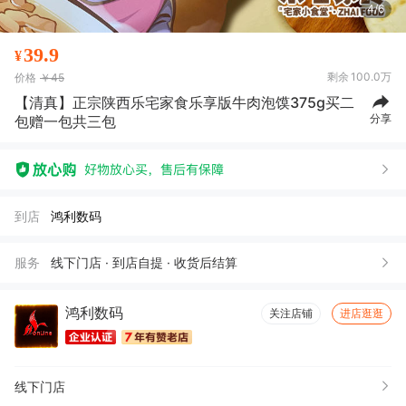
4/6
39.9
¥
剩余
100.0万
价格
￥45
【清真】正宗陕西乐宅家食乐享版牛肉泡馍375g买二
分享
包赠一包共三包
到店
鸿利数码
服务
线下门店 · 到店自提 · 收货后结算
鸿利数码
关注店铺
进店逛逛
线下门店