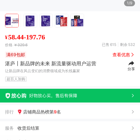
1/9
58.44-197.76
¥
已售
615
剩余
532
价格
￥329.6
满69包邮
查看优惠
湛庐┃新品牌的未来 新流量驱动用户运营
分享
让新品牌在风云变幻的消费领域成为长线赢家
超百人加购
排行
店铺商品热榜第
9
名
服务
收货后结算
党*琦
01月06日买了1件
去下单