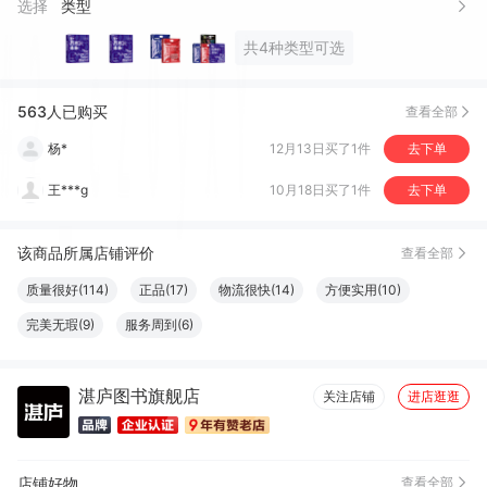
选择
类型
董*
08月27日买了1件
去下单
共4种类型可选
杨*萍
08月18日买了1件
去下单
付*玲
12月17日买了1件
去下单
563人已购买
查看全部
杨*
12月13日买了1件
去下单
王***g
10月18日买了1件
去下单
a**a
09月21日买了1件
去下单
该商品所属店铺评价
查看全部
C***3
09月11日买了1件
去下单
质量很好(114)
正品(17)
物流很快(14)
方便实用(10)
黄*森
08月24日买了1件
去下单
完美无瑕(9)
服务周到(6)
H*
08月05日买了1件
去下单
湛庐图书旗舰店
关注店铺
进店逛逛
店铺好物
查看全部