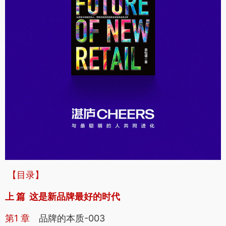
【目录】
上 篇 这是新品牌最好的时代
第1 章
品牌的本质-003