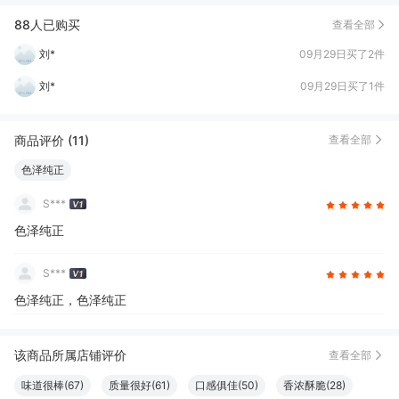
刘*
09月29日买了1件
88人已购买
查看全部
刘*
09月29日买了1件
H**a
09月27日买了1件
D***y
09月26日买了1件
商品评价 (11)
查看全部
D***y
09月26日买了2件
色泽纯正
?*
09月26日买了1件
S***
H***i
09月24日买了1件
色泽纯正
啊**呜
09月23日买了1件
S***
啊**呜
09月23日买了1件
色泽纯正，色泽纯正
该商品所属店铺评价
查看全部
味道很棒(67)
质量很好(61)
口感俱佳(50)
香浓酥脆(28)