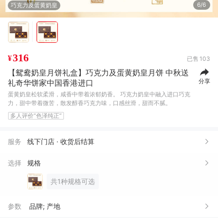
6/6
巧克力及蛋黄奶皇
316
¥
已售
103
【鸳鸯奶皇月饼礼盒】巧克力及蛋黄奶皇月饼 中秋送
分享
礼奇华饼家中国香港进口
蛋黄奶皇松软柔滑，咸香中带着浓郁奶香。 巧克力奶皇中融入进口巧克
力，甜中带着微苦，散发醇香巧克力味，口感丝滑，甜而不腻。
多人评价“色泽纯正”
服务
线下门店 · 收货后结算
选择
规格
共1种规格可选
参数
品牌; 产地
刘*
09月29日买了2件