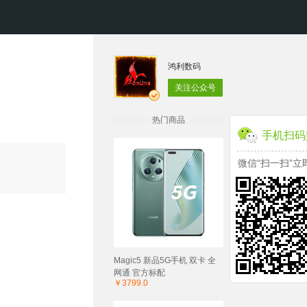
鸿利数码
关注公众号
热门商品
手机扫码
微信“扫一扫”立
Magic5 新品5G手机 双卡 全
网通 官方标配
￥3799.0