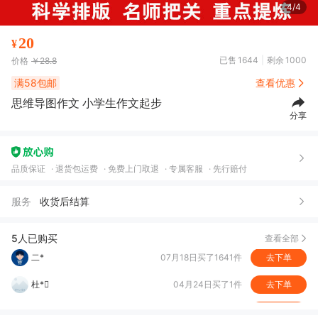
4/4
20
¥
已售
1644
剩余
1000
价格
￥28.8
满58包邮
查看优惠
思维导图作文 小学生作文起步
分享
品质保证
退货包运费
免费上门取退
专属客服
先行赔付
服务
收货后结算
二*
07月18日买了1641件
去下单
杜*
04月24日买了1件
去下单
5人已购买
查看全部
杜*
04月24日买了1件
去下单
杜*
04月20日买了1件
去下单
A**菊
02月17日买了4件
去下单