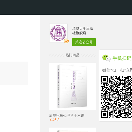
清华大学出版
社旗舰店
关注公众号
热门商品
手机扫码
微信“扫一扫”立
清华积极心理学十六讲
￥46.8