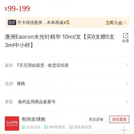
99-199
¥
5
开卡得优惠券，本单再减
立即入会
¥
澳洲Eaoron水光针精华 10ml/支【买6支赠5支
分享
3ml中小样】
服务
7天无理由退货 · 收货后结算
选择
规格
参数
食药监局商品备案号
有间全球购
关注店铺
进店逛逛
企业认证
9年有赞店
回头客好店