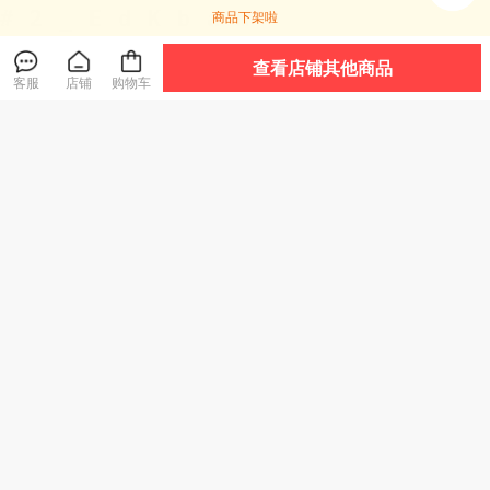
商品下架啦
店铺好物
查看全部
查看店铺其他商品
客服
店铺
购物车
透气！排水！速
【一涂一抹，霉菌
热卖！超好穿！“胖
干！千元脚感！TE
无影踪！28天不生
*来同款 29.9元到
POR天跑越山系列
霉！】净狮 3合1除
手2双”宅小年 糖果
爆款
爆款
趣野/驰野系列 溯溪
霉啫喱 一涂净除厨
踩屎感春夏凉拖 男
鞋 浙江省游泳队指
卫胶条黑霉 长效抑
女款 加厚鞋底 轻盈
159
49
29
¥
¥
¥
.9
定官方合作伙伴 轻
菌不复发 200g/瓶
舒适 5色可选
盈舒适 防滑耐磨