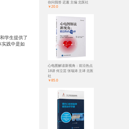
你问我答 迟蕙 主编 北医社
￥20.0
师和学生提供了
体实践中是如
心电图解读新视角：前沿热点
18讲 何立芸 张瑞涛 主译 北医
社
￥85.0