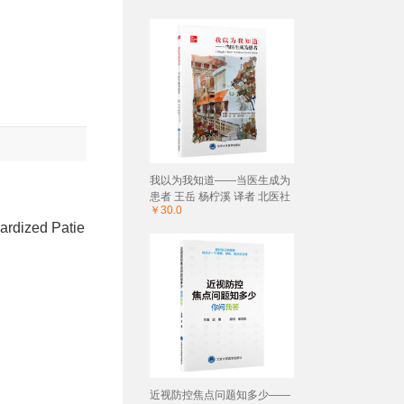
我以为我知道——当医生成为
患者 王岳 杨柠溪 译者 北医社
￥30.0
ardized Patie
近视防控焦点问题知多少——