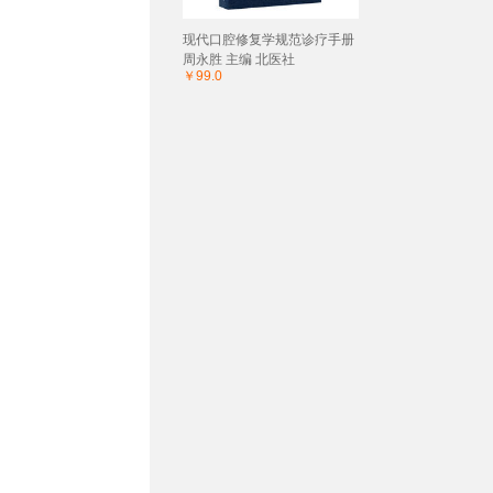
现代口腔修复学规范诊疗手册
周永胜 主编 北医社
￥99.0