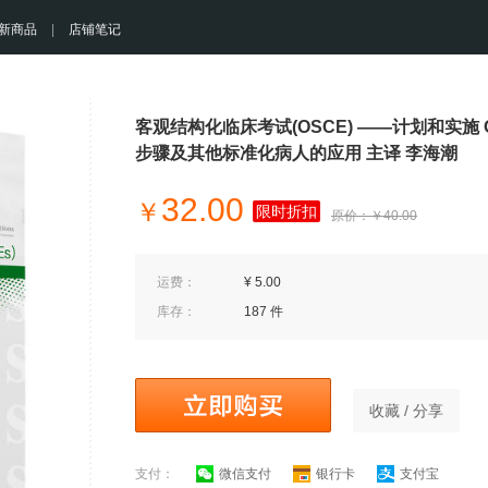
新商品
|
店铺笔记
客观结构化临床考试(OSCE) ——计划和实施 
步骤及其他标准化病人的应用 主译 李海潮
32.00
￥
限时折扣
原价：￥40.00
运费：
¥ 5.00
库存：
187 件
收藏 / 分享
支付：
微信支付
银行卡
支付宝