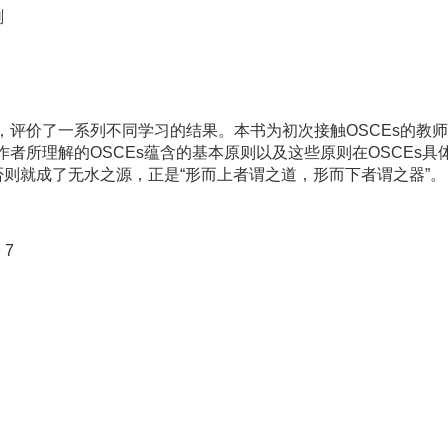
刷
多，评价了一系列不同学习的结果。本书为初次接触OSCEs的教
作者所理解的OSCEs蕴含的基本原则以及这些原则在OSCEs具
则就成了无水之源，正是“形而上者谓之道，形而下者谓之器”。
 7