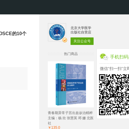
北京大学医学
出版社自营店
OSCE的10个
关注公众号
热门商品
手机扫码
微信“扫一扫”立
青春期异常子宫出血诊治精粹
主编：杨 欣 张慧英 邓 姗 北医
社
￥135.0