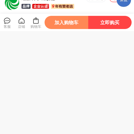
加入购物车
立即购买
虚拟产品
管理会计
客服
店铺
购物车
电子期刊-超越敬业
电子杂志-数据要素
电子期刊-企业数智
电子期
强度之探析：敬业度
驱动价值创造的实现
化转型动因、路径及
据的
共识机制对提升财务
机制与难点探析
绩效分析——来自华
战略
99元包邮
99元包邮
99元包邮
99元
韧性的重要性（第二
设设计集团的单案例
应用
3
3
3
3
¥
¥
¥
¥
部分）
研究
企为
使用说明
｜JOIN US