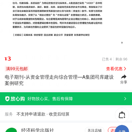
3
¥
已售
4
剩余
96
满99元包邮
查看优惠
电子期刊-从资金管理走向综合管理—A集团司库建设
分享
案例研究
服务
不支持申请退款 · 收货后结算
经济科学出版社
关注店铺
进店逛逛