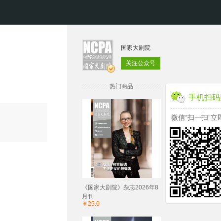
国家大剧院
关注公众号
热门商品
手机扫码
微信“扫一扫”立
《国家大剧院》杂志2026年8
月刊
￥25.0