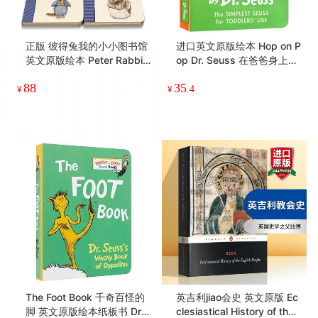
正版 彼得兔我的小小图书馆
进口英文原版绘本 Hop on P
英文原版绘本 Peter Rabbit
op Dr. Seuss 在爸爸身上蹦
My First Little Library 儿童
来跳去 纸板书 苏斯博士儿童
88
35
进口启蒙认知纸板书 单词数
启蒙低幼适龄版图画书籍畅
¥
¥
.4
字形状颜色
销书 廖彩杏亲子读物
The Foot Book 千奇百怪的
英吉利jiao会史 英文原版 Ec
脚 英文原版绘本纸板书 Dr.
clesiastical History of the