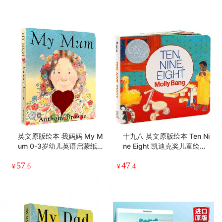
迪，使你看到盼望。
英文原版绘本 我妈妈 My M
十九八 英文原版绘本 Ten Ni
um 0-3岁幼儿英语启蒙纸板
ne Eight 凯迪克奖儿童绘本
书 安东尼布朗 家庭关系情商
纸板书 2-4岁廖彩杏韵文书
57
47
管理 亲子阅读读物 英文版
单 睡前故事书 英文版原版英
¥
.6
¥
.4
语书