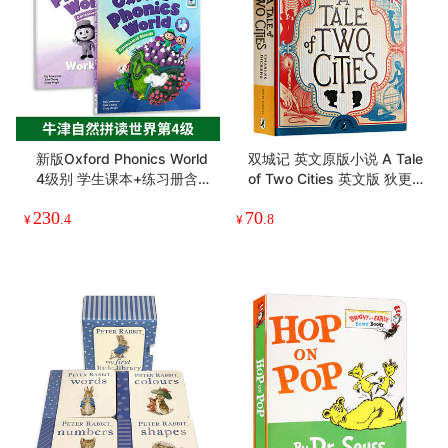
新版Oxford Phonics World
双城记 英文原版小说 A Tale
4级别 学生课本+练习册含A
of Two Cities 英文版 狄更
PP 英文原版牛津自然拼读少
斯 Charles Dickens Puffin
230
70
儿英语启蒙教材 OPW零基
Classics 进口原版英语书籍
¥
.4
¥
.8
础入门字母发音教材四阶段