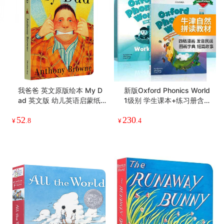
我爸爸 英文原版绘本 My D
新版Oxford Phonics World
ad 英文版 幼儿英语启蒙纸
1级别 学生课本+练习册含A
板书 情商管理绘本故事书 A
PP 英文原版牛津自然拼读少
52
230
nthony Browne 安东尼布朗
儿英语启蒙教材 OPW零基
¥
.8
¥
.4
英语书
础入门字母发音教材一阶段