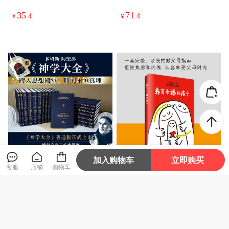
Seuss 苏斯博士系列 2-5-6
English People 英国史学之
35
71
岁幼儿启蒙阅读英语 廖彩杏
父比德 英文版进口书籍
¥
.4
¥
.4
推荐 英文版进口书
加入购物车
立即购买
普通版《神学大全》全19册
《养育幸福的孩子》拒绝焦
客服
店铺
购物车
多玛斯·阿奎那 中文简体 全
虑和内卷，从容享受父母时
译本未删减
光
本店人气榜第4
2980
37
¥
¥
.35