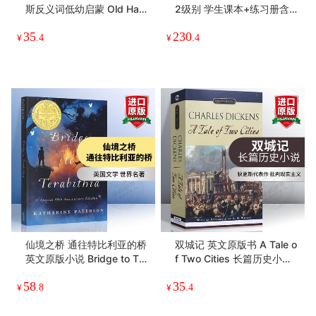
斯反义词低幼启蒙 Old Hat
2级别 学生课本+练习册含A
New Hat 旧帽子、新帽子
PP 英文原版牛津自然拼读少
35
230
撕不破 贝贝熊亲子绘本【纸
儿英语启蒙教材 OPW零基
¥
.4
¥
.4
板】正版
础入门字母发音教材二阶段
仙境之桥 通往特比利亚的桥
双城记 英文原版书 A Tale o
英文原版小说 Bridge to Ter
f Two Cities 长篇历史小说
abithia 全英文版 纽伯瑞金
查尔斯狄更斯 雾都孤儿作者
58
35
奖 儿童文学奖 进口英语书籍
原著 全英文版原版 正版进口
¥
.8
¥
.4
傻狗温迪克
英语书籍【经典文学读物】