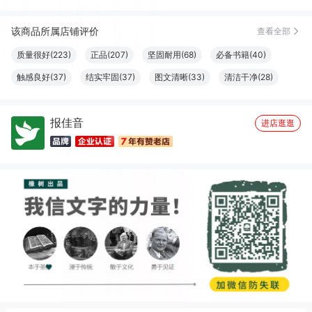
L*
06月26日买了1件
去下单
该商品所属店铺评价
查看全部
J***e
06月14日买了1件
去下单
质量很好(223)
正品(207)
坚固耐用(68)
必备书籍(40)
触感良好(37)
结实牢固(37)
图文清晰(33)
清洁干净(28)
纸张精良(25)
厚度适中(23)
设计一流(23)
字体适宜(22)
报佳音
大小合适(20)
物流很快(16)
容量够大(16)
服务周到(15)
进店逛逛
做工精良(11)
珍藏佳品(10)
很划算(9)
很好看(9)
真材实料(7)
包装很好(6)
优美详细(6)