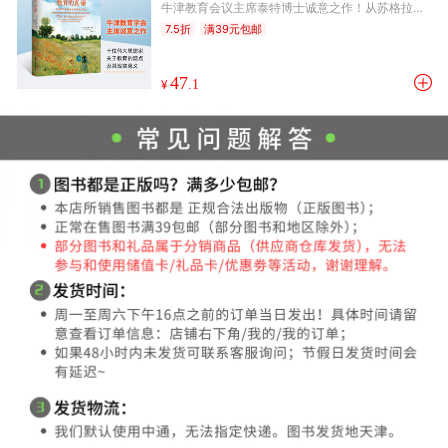
牛津教育会议主席泰特博士诚意之作！从苏格拉
底、柏拉图到阿伦特，撷取2500年来西方教育思想
7.5折
满39元包邮
精华，回应当下教育的一系列问题，为当代教育找
到智慧之光！
47
¥
.1