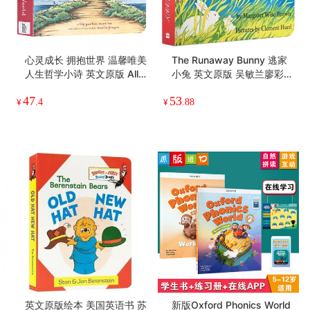
心灵成长 拥抱世界 温馨唯美
The Runaway Bunny 逃家
人生哲学小诗 英文原版 All t
小兔 英文原版 吴敏兰廖彩杏
he World 凯迪克银奖绘本
书单 goodnight moon 晚安
47
53
纽约时报2009年童书插画奖
月亮 儿童启蒙阅读图画书 温
¥
.4
¥
.88
英文版英语纸板书
馨亲情绘本 英语纸板书
英文原版绘本 美国英语书 苏
新版Oxford Phonics World