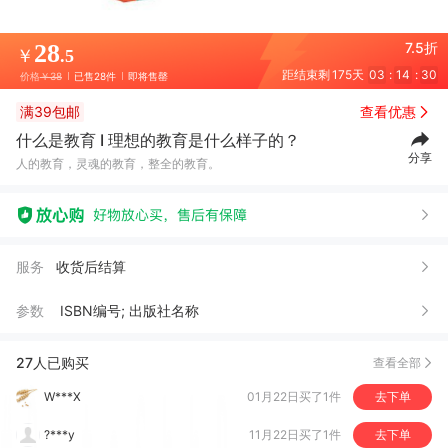
28
7.5折
￥
.5
距结束剩
175天
03
:
14
:
29
价格
￥38
已售28件
即将售罄
满39包邮
查看优惠
什么是教育 I 理想的教育是什么样子的？
分享
人的教育，灵魂的教育，整全的教育。
黄*军
04月28日买了1件
去下单
1***7
05月23日买了1件
去下单
罗*
03月01日买了1件
去下单
服务
收货后结算
微**户
02月20日买了1件
去下单
参数
ISBN编号; 出版社名称
W***X
01月22日买了1件
去下单
?***y
11月22日买了1件
去下单
27人已购买
查看全部
静*
11月17日买了1件
去下单
彼**爱
11月16日买了2件
去下单