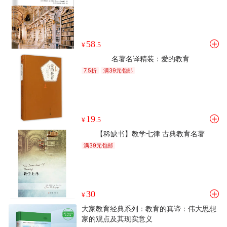
58
¥
.5
名著名译精装：爱的教育
7.5折
满39元包邮
19
¥
.5
【稀缺书】教学七律 古典教育名著
满39元包邮
30
¥
大家教育经典系列：教育的真谛：伟大思想
家的观点及其现实意义