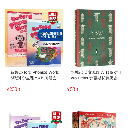
新版Oxford Phonics World
双城记 英文原版 A Tale of T
5级别 学生课本+练习册含A
wo Cities 狄更斯长篇历史
PP 英文原版牛津自然拼读少
小说 英文版 Penguin Classi
230
53
儿英语启蒙教材 OPW零基
cs 企鹅经典 进口原版英语
¥
.4
¥
.4
础入门字母发音教材五阶段
书籍