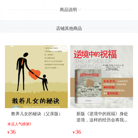
商品说明
店铺其他商品
教养儿女的秘诀（父亲版）
新版《逆境中的祝褔》身处
逆境，这样的经历会将我们
本店人气榜第1
压垮，还是会变成美好祝
36
36
福？这些故事会给你带来启
¥
¥