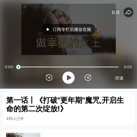
15
15
反馈
订阅专栏后播放音频
0:00
0:00
倍速
第一话丨《打破"更年期"魔咒,开启生
命的第二次绽放!》
495人已学