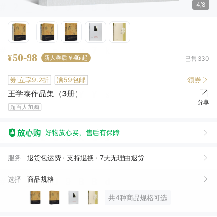
4/8
50-98
46
¥
新人券后￥
起
已售
330
券
立享9.2折
满59包邮
领券
王学泰作品集（3册）
分享
超百人加购
飛*
02月10日买了1件
去下单
涓**碧
11月14日买了1件
去下单
服务
退货包运费 · 支持退换 · 7天无理由退货
天**月
10月21日买了1件
去下单
选择
商品规格
说*得
09月23日买了1件
去下单
共4种商品规格可选
在**方
09月07日买了1件
去下单