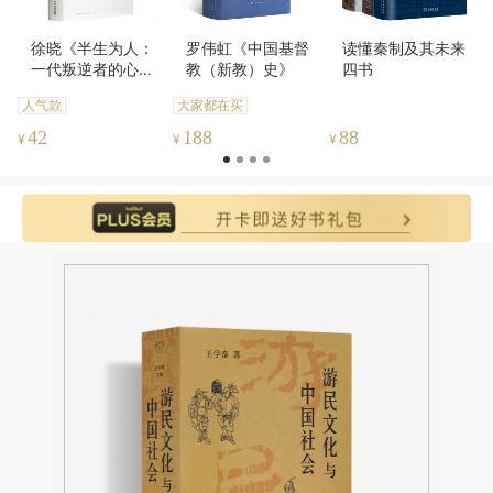
徐晓《半生为人：
罗伟虹《中国基督
读懂秦制及其未来
一代叛逆者的心灵
教（新教）史》
四书
史》
人气款
大家都在买
42
188
88
¥
¥
¥