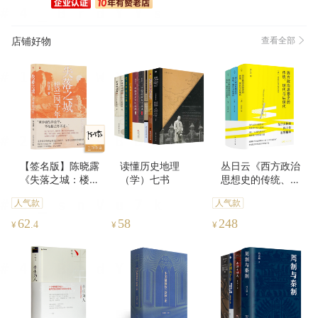
物流很快(96)
高端大气(95)
包装很好(91)
服务周到(57)
珍藏佳品(49)
做工精良(49)
很划算(35)
方便(23)
店铺好物
查看全部
真材实料(22)
完美无瑕(21)
很好看(18)
色泽通透(18)
精美雅致(16)
认真负责(16)
性价比高(12)
清晰度高(9)
方便实用(7)
很舒服(6)
【签名版】陈晓露
读懂历史地理
丛日云《西方政治
《失落之城：楼兰
（学）七书
思想史的传统、现
四千年》
代与后现代》（全
人气款
人气款
三册）
62
58
248
¥
.4
¥
¥