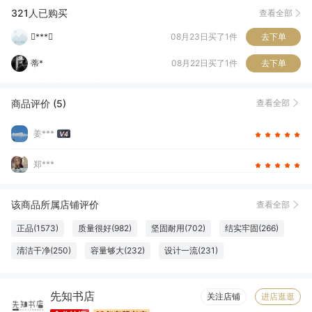
紫**烟
08月24日买了1件
去下单
321人已购买
查看全部
***
08月23日买了1件
去下单
蒂*
08月22日买了1件
去下单
闲**步
08月22日买了1件
去下单
商品评价 (5)
查看全部
李***師
08月21日买了1件
去下单
姜***
郑***
该商品所属店铺评价
查看全部
正品(1573)
质量很好(982)
坚固耐用(702)
结实牢固(266)
清洁干净(250)
容量够大(232)
设计一流(231)
纸张精良(219)
触感良好(217)
厚度适中(207)
字体适宜(175)
先知书店
大小合适(168)
必备书籍(154)
优美详细(120)
图文清晰(103)
关注店铺
进店逛逛