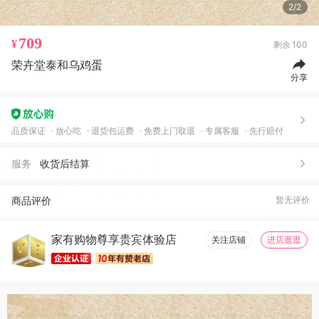
2/2
709
¥
剩余
100
荣卉堂泰和乌鸡蛋
分享
品质保证
放心吃
退货包运费
免费上门取退
专属客服
先行赔付
服务
收货后结算
商品评价
暂无评价
家有购物尊享贵宾体验店
关注店铺
进店逛逛