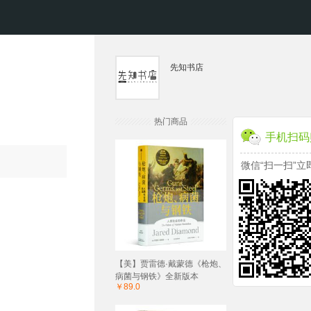
先知书店
热门商品
手机扫码
微信“扫一扫”立
【美】贾雷德·戴蒙德《枪炮、
病菌与钢铁》全新版本
￥89.0