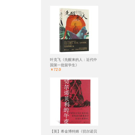
叶克飞《先醒来的人：近代中
国第一批留学生》
￥72.0
【英】希金博特姆《切尔诺贝