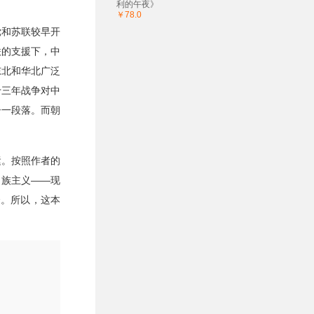
利的午夜》
￥78.0
党和苏联较早开
联的支援下，中
东北和华北广泛
十三年战争对中
告一段落。而朝
运。按照作者的
）族主义——现
合。所以，这本