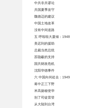
中共非共谬论
共国夏季攻守
魏德迈的建议
中国土地改革
没有中间道路
五 呼啦啦大厦倾：1948
美迟到的援助
总裁当然总统
苏隐蔽的支持
国共财政危机
沈阳华德事件
六 中国向何处去：1949
蒋中正三下野
米高扬秘使华
别了司徒雷登
从大陆到台湾