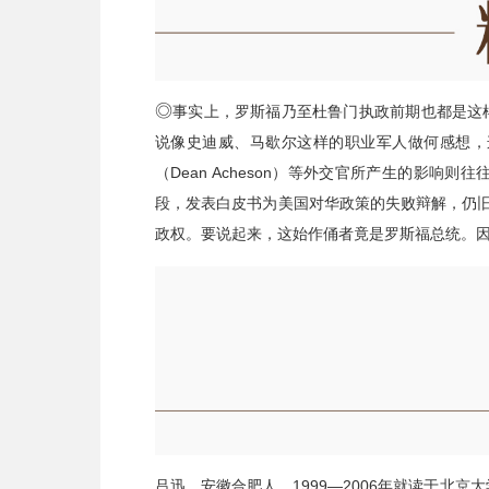
◎
事实上，罗斯福乃至杜鲁门执政前期也都是这
说像史迪威、马歇尔这样的职业军人做何感想，这次对话对
（Dean Acheson）等外交官所产生的影
段，发表白皮书为美国对华政策的失败辩解，仍旧
政权。要说起来，这始作俑者竟是罗斯福总统。
吕迅，安徽合肥人。1999—2006年就读于北