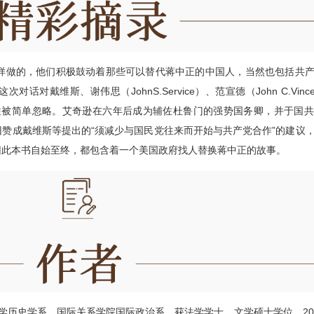
样做的，他们积极鼓动着那些可以替代蒋中正的中国人，当然也包括共
戴维斯、谢伟思（JohnS.Service）、范宣德（John C.Vinc
响则往往被简单忽略。艾奇逊在六年后成为辅佐杜鲁门的强势国务卿，并于国
赞成戴维斯等提出的“须减少与国民党往来而开始与共产党合作”的建议
因此本书自始至终，都包含着一个美国政府找人替换蒋中正的故事。
京大学历史学系、国际关系学院国际政治系，获法学学士、文学硕士学位。20