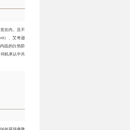
产党在内。且不
ent）、艾奇逊
共内战的白热阶
，伺机承认中共
06年获瑞典隆