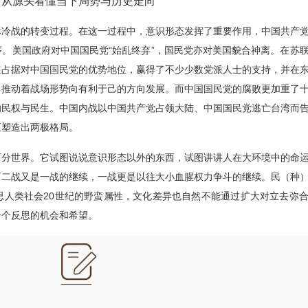
从源头看懂当下局势与历史走向
际冷战的转变过程。在这一过程中，意识形态发挥了重要作用，中国共产
。美国政府对中国国民党“始乱终弃”，国民党亦对美国貌合神离。在苏
速占据对中国国民党的优势地位，赢得了不少少数党派人士的支持，并在
，推动着战场形势向有利于己的方向发展。而中国国民党的腐败更加重了
的民权与民生。中国内战以中国共产党占领大陆、中国国民党逃亡台湾而
正塑造出两极格局。
两分世界。它试图说说意识形态以外的东西，试图讲讲人在大环境中的命
而二战又是一战的继续，一战更是以往大小血腥权力争斗的继续。民（种
思人类社会20世纪的野蛮属性，文化差异也自然不能通过扩大对立去弥
一个反思的机会和希望。