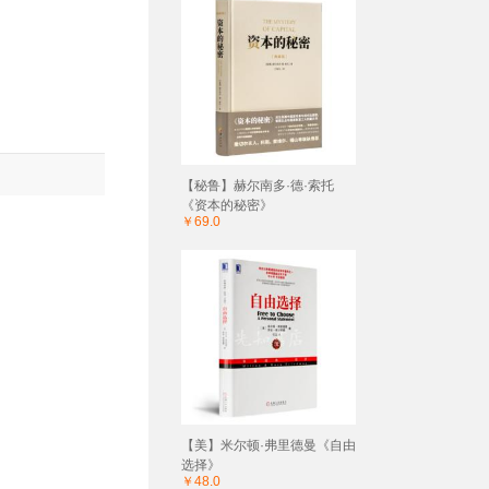
【秘鲁】赫尔南多·德·索托
《资本的秘密》
￥69.0
【美】米尔顿·弗里德曼《自由
选择》
￥48.0